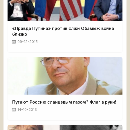
«Правда Путина» против «лжи Обамы»: война
близко
09-12-2015
Пугают Россию сланцевым газом? Флаг в руки!
14-10-2013