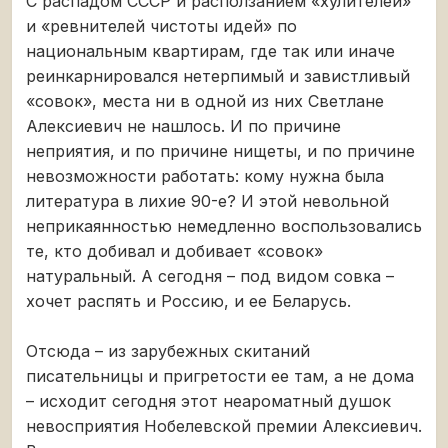
С распадом СССР и расползанием «хулителей»
и «ревнителей чистоты идей» по
национальным квартирам, где так или иначе
реинкарнировался нетерпимый и завистливый
«совок», места ни в одной из них Светлане
Алексиевич не нашлось. И по причине
неприятия, и по причине нищеты, и по причине
невозможности работать: кому нужна была
литература в лихие 90-е? И этой невольной
неприкаянностью немедленно воспользовались
те, кто добивал и добивает «совок»
натуральный. А сегодня – под видом совка –
хочет распять и Россию, и ее Беларусь.
Отсюда – из зарубежных скитаний
писательницы и пригретости ее там, а не дома
– исходит сегодня этот неароматный душок
невосприятия Нобелевской премии Алексиевич.