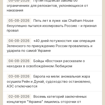
Путин подписал законы об
05-08-2026
ограничениях для релокантов, уклоняющихся от
наказания
Пять лет в луже: как Chatham House
05-08-2026
безуспешно пытался изолировать Россию - и признал
провал
«40 дней потужности»: как операция
04-08-2026
Зеленского по принуждению России провалилась и
ударила по самой Украине
Бойцы «Востока» рассказали о
04-08-2026
находках в освобождённом Любицком
Европа на мели: аномальная жара
03-08-2026
осушила Рейн и Дунай, судоходство остановлено,
АЭС отключаются
Восемь категорий заключённых
02-08-2026
концлагеря "Украина" лишились отсрочки от