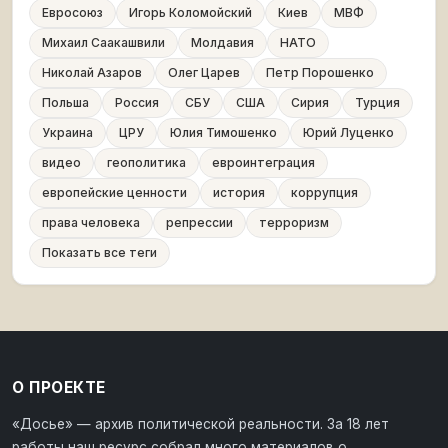
Евросоюз
Игорь Коломойский
Киев
МВФ
Михаил Саакашвили
Молдавия
НАТО
Николай Азаров
Олег Царев
Петр Порошенко
Польша
Россия
СБУ
США
Сирия
Турция
Украина
ЦРУ
Юлия Тимошенко
Юрий Луценко
видео
геополитика
евроинтеграция
европейские ценности
история
коррупция
права человека
репрессии
терроризм
Показать все теги
О ПРОЕКТЕ
«Досье» — архив политической реальности. За 18 лет
работы наш ресурс собрал много материалов о