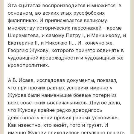
Эта «цитата» воспроизводится и множится, в
основном, во всяких злых русофобских
филиппиках. И приписывается великому
множеству исторических персонажей – кроме
Шереметева, и самому Петру I, и Меншикову, и
Екатерине II, и Николаю II… И, конечно же,
Георгию Жукову, которого принято обвинять в
чудовищной кровожадности и чудовищных же
кровопролитиях.
А.В. Исаев, исследовав документы, показал,
что при прочих равных условиях именно у
Жукова были наименьшие боевые потери из
всех советских военачальников. Другое дело,
что Жукову крайне редко доводилось
действовать «при прочих равных условиях».
Как известно, кто везёт, того и грузят. И
именно Жукову приходилось регулярно решать