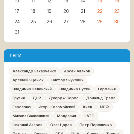
10
11
12
13
14
15
16
17
18
19
20
21
22
23
24
25
26
27
28
29
30
31
ТЕГИ
Александр Захарченко
Арсен Аваков
Арсений Яценюк
Виктор Янукович
Владимир Зеленский
Владимир Путин
Германия
Грузия
ДНР
Джордж Сорос
Дональд Трамп
Евросоюз
Игорь Коломойский
Киев
МВФ
Михаил Саакашвили
Молдавия
НАТО
Николай Азаров
Олег Царев
Петр Порошенко
Польша
Россия
СБУ
США
Сирия
Турция