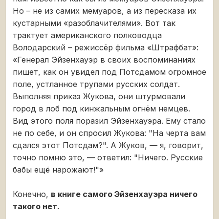
Но – не из самих мемуаров, а из пересказа их
кустарными «разоблачителями». Вот так
трактует американского полководца
Володарский – режиссёр фильма «Штрафбат»:
«Генерал Эйзенхауэр в своих воспоминаниях
пишет, как он увидел под Потсдамом огромное
поле, устланное трупами русских солдат.
Выполняя приказ Жукова, они штурмовали
город в лоб под кинжальным огнём немцев.
Вид этого поля поразил Эйзенхауэра. Ему стало
не по себе, и он спросил Жукова: "На черта вам
сдался этот Потсдам?". А Жуков, — я, говорит,
точно помню это, — ответил: "Ничего. Русские
бабы ещё нарожают!"»
Конечно,
в книге самого Эйзенхауэра ничего
такого нет.