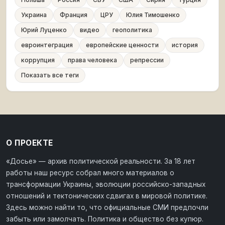
Украина
Франция
ЦРУ
Юлия Тимошенко
Юрий Луценко
видео
геополитика
евроинтеграция
европейские ценности
история
коррупция
права человека
репрессии
Показать все теги
О ПРОЕКТЕ
«Досье» — архив политической реальности. За 18 лет
работы наш ресурс собрал много материалов о
трансформации Украины, эволюции российско-западных
отношений и тектонических сдвигах в мировой политике.
Здесь можно найти то, что официальные СМИ предпочли
забыть или замолчать. Политика и общество без купюр.