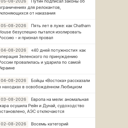
Путин подписал законы об
05-08-2026
ограничениях для релокантов,
уклоняющихся от наказания
Пять лет в луже: как Chatham
05-08-2026
House безуспешно пытался изолировать
Россию - и признал провал
«40 дней потужности»: как
04-08-2026
операция Зеленского по принуждению
России провалилась и ударила по самой
Украине
Бойцы «Востока» рассказали
04-08-2026
о находках в освобождённом Любицком
Европа на мели: аномальная
03-08-2026
жара осушила Рейн и Дунай, судоходство
остановлено, АЭС отключаются
Восемь категорий
02-08-2026