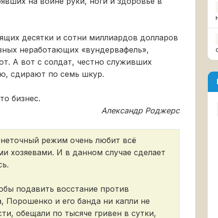
явших на войне руки, ноги и здоровье в
тящих десятки и сотни миллиардов долларов
зных неработающих «вундервафель»,
ют. А вот с солдат, честно служивших
ю, сдирают по семь шкур.
то бизнес.
Александр Роджерс
онеточный режим очень любит всё
и хозяевами. И в данном случае сделает
сь.
тобы подавить восстание против
, Порошенко и его банда ни капли не
ти, обещали по тысяче гривен в сутки,