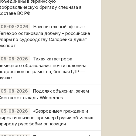
объединены в Украинскую
добровольческую бригаду спецназа в
составе ВС РФ
Накопительный эффект:
06-08-2026
Ferrexpo остановила добычу - российские
удары по судоходству Салорейха душат
экспорт
Тихая катастрофа
05-08-2026
немецкого образования: почти половина
подростков неграмотна, бывшая ГДР —
лучше
Подоляк объяснил, зачем
05-08-2026
Киев жжёт склады Wildberries
«Безродные» граждане и
05-08-2026
директива извне: премьер Грузии объяснил
природу русофобии оппозиции