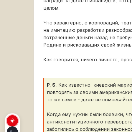
награды. И даже с инвалидов, потер
целом.
Что характерно, с корпораций, тра
на имитацию разработки разнообра
потраченные деньги назад не требу
Родине и рисковавших своей жизнь
Как говорится, ничего личного, прос
P. S.
Как известно, киевский мари
повторять за своими американским
то же самое - даже не сомневайте
Когда ему нужны были боевики, ч
антиконституционного переворота
заботились о соблюдении законнос