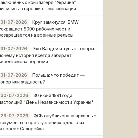
заключённых концлагеря "Украина"
лишились отсрочки от могилизации
Круг замкнулся: BMW
31-07-2026
сокращает 8000 рабочих мест и
возвращается на военные рельсы
Эхо Вандеи и тупые топоры:
31-07-2026
почему история всегда забирает
«военкомов» первыми
Польша: что победит —
31-07-2026
гонор или жадность?
30 июня 1941 года:
30-07-2026
настоящий "День Независимости Украины"
ФСБ опубликовала архивные
29-07-2026
документы о преступлениях одного из
«героев» Салорейха