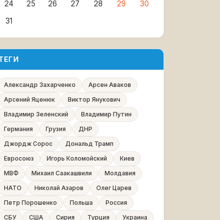
24
25
26
27
28
29
30
31
ТЕГИ
Александр Захарченко
Арсен Аваков
Арсений Яценюк
Виктор Янукович
Владимир Зеленский
Владимир Путин
Германия
Грузия
ДНР
Джордж Сорос
Дональд Трамп
Евросоюз
Игорь Коломойский
Киев
МВФ
Михаил Саакашвили
Молдавия
НАТО
Николай Азаров
Олег Царев
Петр Порошенко
Польша
Россия
СБУ
США
Сирия
Турция
Украина