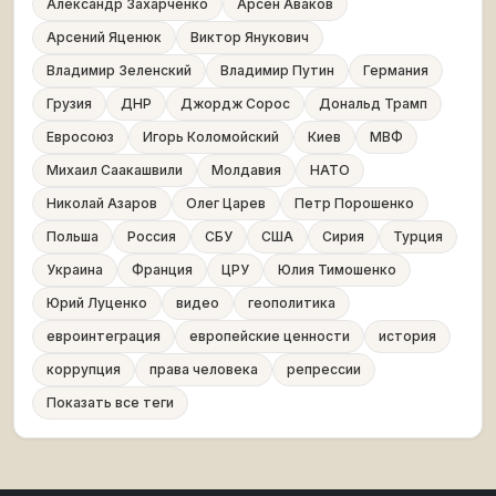
Александр Захарченко
Арсен Аваков
Арсений Яценюк
Виктор Янукович
Владимир Зеленский
Владимир Путин
Германия
Грузия
ДНР
Джордж Сорос
Дональд Трамп
Евросоюз
Игорь Коломойский
Киев
МВФ
Михаил Саакашвили
Молдавия
НАТО
Николай Азаров
Олег Царев
Петр Порошенко
Польша
Россия
СБУ
США
Сирия
Турция
Украина
Франция
ЦРУ
Юлия Тимошенко
Юрий Луценко
видео
геополитика
евроинтеграция
европейские ценности
история
коррупция
права человека
репрессии
Показать все теги