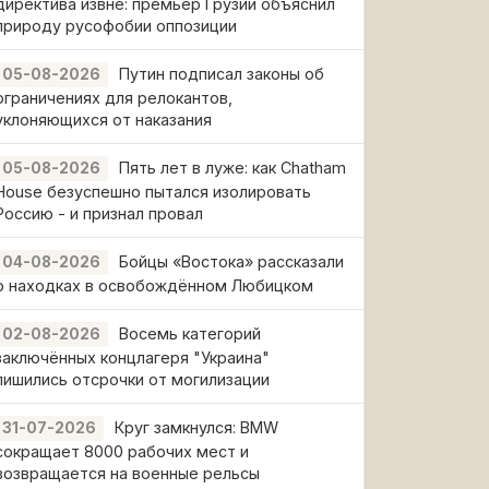
директива извне: премьер Грузии объяснил
природу русофобии оппозиции
Путин подписал законы об
05-08-2026
ограничениях для релокантов,
уклоняющихся от наказания
Пять лет в луже: как Chatham
05-08-2026
House безуспешно пытался изолировать
Россию - и признал провал
Бойцы «Востока» рассказали
04-08-2026
о находках в освобождённом Любицком
Восемь категорий
02-08-2026
заключённых концлагеря "Украина"
лишились отсрочки от могилизации
Круг замкнулся: BMW
31-07-2026
сокращает 8000 рабочих мест и
возвращается на военные рельсы