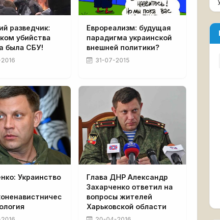
ий разведчик:
Еврореализм: будущая
иком убийства
парадигма украинской
а была СБУ!
внешней политики?
-2016
31-07-2015
нко: Украинство
Глава ДНР Александр
Захарченко ответил на
коненавистничес
вопросы жителей
ология
Харьковской области
-2016
20-04-2016