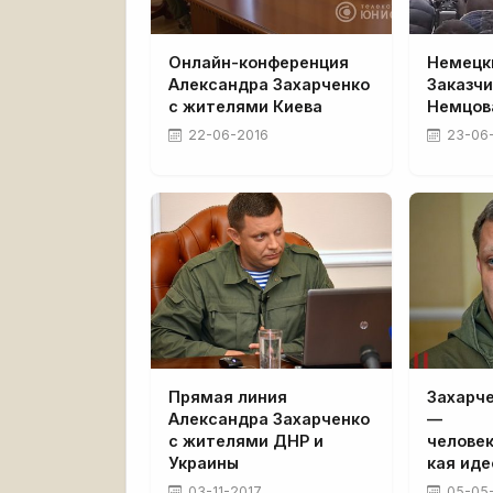
Онлайн-конференция
Немецк
Александра Захарченко
Заказч
с жителями Киева
Немцов
22-06-2016
23-06
Прямая линия
Захарче
Александра Захарченко
—
с жителями ДНР и
челове
Украины
кая иде
03-11-2017
05-05