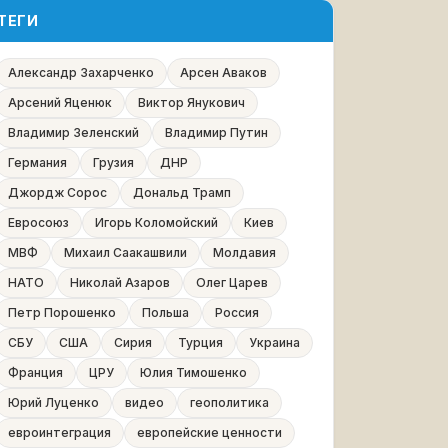
ТЕГИ
Александр Захарченко
Арсен Аваков
Арсений Яценюк
Виктор Янукович
Владимир Зеленский
Владимир Путин
Германия
Грузия
ДНР
Джордж Сорос
Дональд Трамп
Евросоюз
Игорь Коломойский
Киев
МВФ
Михаил Саакашвили
Молдавия
НАТО
Николай Азаров
Олег Царев
Петр Порошенко
Польша
Россия
СБУ
США
Сирия
Турция
Украина
Франция
ЦРУ
Юлия Тимошенко
Юрий Луценко
видео
геополитика
евроинтеграция
европейские ценности