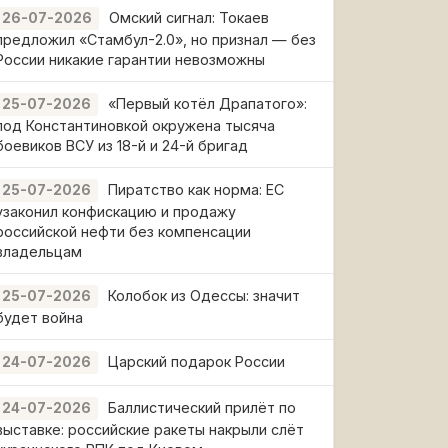
Омский сигнал: Токаев
26-07-2026
предложил «Стамбул-2.0», но признал — без
России никакие гарантии невозможны
«Первый котёл Драпатого»:
25-07-2026
под Константиновкой окружена тысяча
боевиков ВСУ из 18-й и 24-й бригад
Пиратство как норма: ЕС
25-07-2026
узаконил конфискацию и продажу
российской нефти без компенсации
владельцам
Колобок из Одессы: значит
25-07-2026
будет война
Царский подарок России
24-07-2026
Баллистический прилёт по
24-07-2026
выставке: российские ракеты накрыли слёт