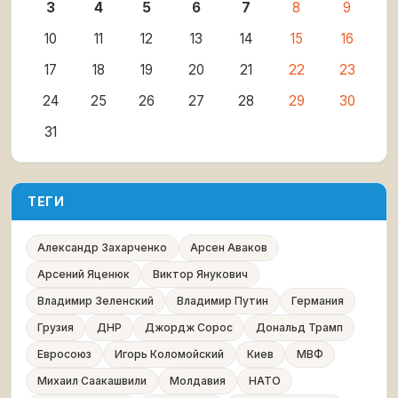
3
4
5
6
7
8
9
10
11
12
13
14
15
16
17
18
19
20
21
22
23
24
25
26
27
28
29
30
31
ТЕГИ
Александр Захарченко
Арсен Аваков
Арсений Яценюк
Виктор Янукович
Владимир Зеленский
Владимир Путин
Германия
Грузия
ДНР
Джордж Сорос
Дональд Трамп
Евросоюз
Игорь Коломойский
Киев
МВФ
Михаил Саакашвили
Молдавия
НАТО