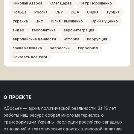
Николай Азаров
Олег Царев
Петр Порошенко
Польша
Россия
СБУ
США
Сирия
Турция
Украина
ЦРУ
Юлия Тимошенко
Юрий Луценко
видео
геополитика
евроинтеграция
европейские ценности
история
коррупция
права человека
репрессии
терроризм
Показать все теги
О ПРОЕКТЕ
«Досье» — архив политической реальности. За 18 лет
работы наш ресурс собрал много материалов о
трансформации Украины, эволюции российско-западных
отношений и тектонических сдвигах в мировой политике.