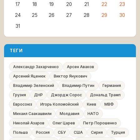
17
18
19
20
21
22
23
24
25
26
27
28
29
30
31
ТЕГИ
Александр Захарченко
Арсен Аваков
Арсений Яценюк
Виктор Янукович
Владимир Зеленский
Владимир Путин
Германия
Грузия
ДНР
Джордж Сорос
Дональд Трамп
Евросоюз
Игорь Коломойский
Киев
МВФ
Михаил Саакашвили
Молдавия
НАТО
Николай Азаров
Олег Царев
Петр Порошенко
Польша
Россия
СБУ
США
Сирия
Турция