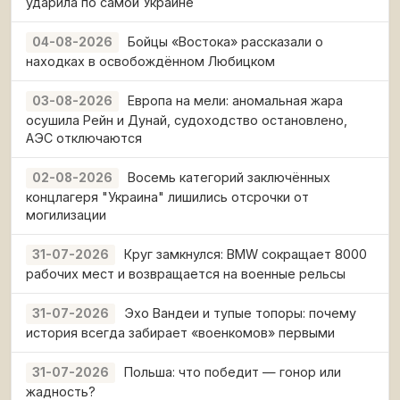
ударила по самой Украине
Бойцы «Востока» рассказали о
04-08-2026
находках в освобождённом Любицком
Европа на мели: аномальная жара
03-08-2026
осушила Рейн и Дунай, судоходство остановлено,
АЭС отключаются
Восемь категорий заключённых
02-08-2026
концлагеря "Украина" лишились отсрочки от
могилизации
Круг замкнулся: BMW сокращает 8000
31-07-2026
рабочих мест и возвращается на военные рельсы
Эхо Вандеи и тупые топоры: почему
31-07-2026
история всегда забирает «военкомов» первыми
Польша: что победит — гонор или
31-07-2026
жадность?