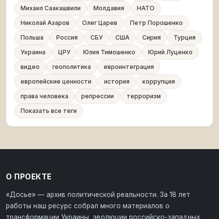
Михаил Саакашвили
Молдавия
НАТО
Николай Азаров
Олег Царев
Петр Порошенко
Польша
Россия
СБУ
США
Сирия
Турция
Украина
ЦРУ
Юлия Тимошенко
Юрий Луценко
видео
геополитика
евроинтеграция
европейские ценности
история
коррупция
права человека
репрессии
терроризм
Показать все теги
О ПРОЕКТЕ
«Досье» — архив политической реальности. За 18 лет
работы наш ресурс собрал много материалов о
трансформации Украины, эволюции российско-западных