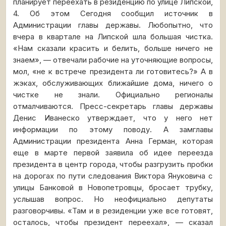
планирует переехать в резиденцию по улице Липской,
4. Об этом Сегодня сообщил источник в
Администрации главы державы. Любопытно, что
вчера в квартале на Липской шла большая чистка.
«Нам сказали красить и белить, больше ничего не
знаем», — отвечали рабочие на уточняющие вопросы,
мол, «не к встрече президента ли готовитесь?» А в
жэках, обслуживающих ближайшие дома, ничего о
чистке не знали. Официально регионалы
отмалчиваются. Пресс-секретарь главы державы
Денис Иванеско утверждает, что у него нет
информации по этому поводу. А замглавы
Администрации президента Анна Герман, которая
еще в марте первой заявила об идее переезда
президента в центр города, чтобы разгрузить пробки
на дорогах по пути следования Виктора Януковича с
улицы Банковой в Новопетровцы, бросает трубку,
услышав вопрос. Но неофициально депутаты
разговорчивы. «Там и в резиденции уже все готовят,
осталось, чтобы президент переехал», — сказал