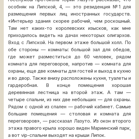
особняк на Липской, 4, — это резиденция №1 для
размещения первых лиц иностранных государств.
«Интерьер здания скорее рабочий, чем роскошный.
Там нет каких-то королевских изысков, как мне
приходилось видеть на дачах некоторых олигархов.
Вход с Липской. На первом этаже большой холл. По
обе стороны — комнаты: большой зал для обедов,
где может разместиться до 60 человек, рядом
комната для переговоров, напротив — комната для
охраны, еще две комнаты для гостей и выход в кухню
и во двор. Также внизу расположены кухня, туалеты и
гардеробная. В конце помещения хорошая
деревянная лестница на второй этаж. А там —
четыре спальни, из них две небольших — для охраны.
Рядом с одной из спален — рабочий кабинет. Самые
большие помещения — столовая и комната для
переговоров», — рассказал Лазуто. Из окон второго
этажа правого крыла хорошо виден Мариинский парк,
а вот vip-спальни выходят на крыши Липок.