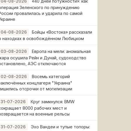
«40 дней потужности»: как
04-08-2026
операция Зеленского по принуждению
России провалилась и ударила по самой
Украине
Бойцы «Востока» рассказали
04-08-2026
о находках в освобождённом Любицком
Европа на мели: аномальная
03-08-2026
жара осушила Рейн и Дунай, судоходство
остановлено, АЭС отключаются
Восемь категорий
02-08-2026
заключённых концлагеря "Украина"
лишились отсрочки от могилизации
Круг замкнулся: BMW
31-07-2026
сокращает 8000 рабочих мест и
возвращается на военные рельсы
Эхо Вандеи и тупые топоры:
31-07-2026