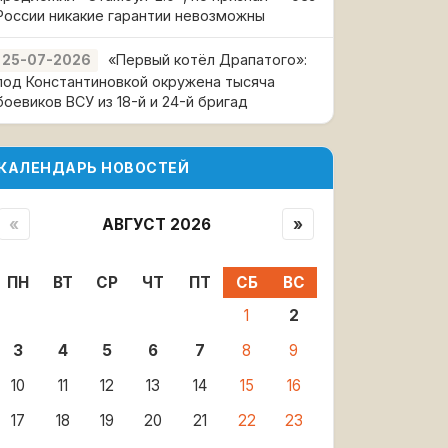
России никакие гарантии невозможны
«Первый котёл Драпатого»:
25-07-2026
под Константиновкой окружена тысяча
боевиков ВСУ из 18-й и 24-й бригад
КАЛЕНДАРЬ НОВОСТЕЙ
«
АВГУСТ 2026
»
ПН
ВТ
СР
ЧТ
ПТ
СБ
ВС
1
2
3
4
5
6
7
8
9
10
11
12
13
14
15
16
17
18
19
20
21
22
23