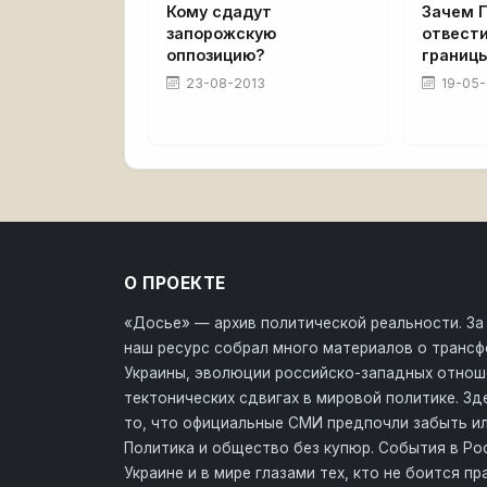
Кому сдадут
Зачем 
запорожскую
отвести
оппозицию?
границ
23-08-2013
19-05-
О ПРОЕКТЕ
«Досье» — архив политической реальности. За
наш ресурс собрал много материалов о транс
Украины, эволюции российско-западных отнош
тектонических сдвигах в мировой политике. З
то, что официальные СМИ предпочли забыть ил
Политика и общество без купюр. События в Ро
Украине и в мире глазами тех, кто не боится пр