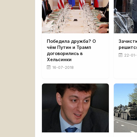
Победила дружба? О
Зачистк
чём Путин и Трамп
решитс
договорились в
22-01-
Хельсинки
16-07-2018