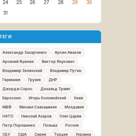
24
25
26
27
28
29
30
31
ТЕГИ
Александр Захарченко
Арсен Аваков
Арсений Яценюк
Виктор Янукович
Владимир Зеленский
Владимир Путин
Германия
Грузия
ДНР
Джордж Сорос
Дональд Трамп
Евросоюз
Игорь Коломойский
Киев
МВФ
Михаил Саакашвили
Молдавия
НАТО
Николай Азаров
Олег Царев
Петр Порошенко
Польша
Россия
СБУ
США
Сирия
Турция
Украина