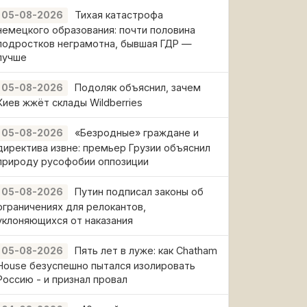
Тихая катастрофа
05-08-2026
немецкого образования: почти половина
подростков неграмотна, бывшая ГДР —
лучше
Подоляк объяснил, зачем
05-08-2026
Киев жжёт склады Wildberries
«Безродные» граждане и
05-08-2026
директива извне: премьер Грузии объяснил
природу русофобии оппозиции
Путин подписал законы об
05-08-2026
ограничениях для релокантов,
уклоняющихся от наказания
Пять лет в луже: как Chatham
05-08-2026
House безуспешно пытался изолировать
Россию - и признал провал