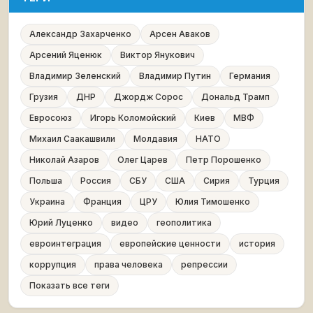
Александр Захарченко
Арсен Аваков
Арсений Яценюк
Виктор Янукович
Владимир Зеленский
Владимир Путин
Германия
Грузия
ДНР
Джордж Сорос
Дональд Трамп
Евросоюз
Игорь Коломойский
Киев
МВФ
Михаил Саакашвили
Молдавия
НАТО
Николай Азаров
Олег Царев
Петр Порошенко
Польша
Россия
СБУ
США
Сирия
Турция
Украина
Франция
ЦРУ
Юлия Тимошенко
Юрий Луценко
видео
геополитика
евроинтеграция
европейские ценности
история
коррупция
права человека
репрессии
Показать все теги