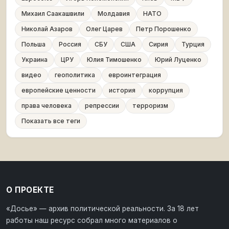
Михаил Саакашвили
Молдавия
НАТО
Николай Азаров
Олег Царев
Петр Порошенко
Польша
Россия
СБУ
США
Сирия
Турция
Украина
ЦРУ
Юлия Тимошенко
Юрий Луценко
видео
геополитика
евроинтеграция
европейские ценности
история
коррупция
права человека
репрессии
терроризм
Показать все теги
О ПРОЕКТЕ
«Досье» — архив политической реальности. За 18 лет
работы наш ресурс собрал много материалов о