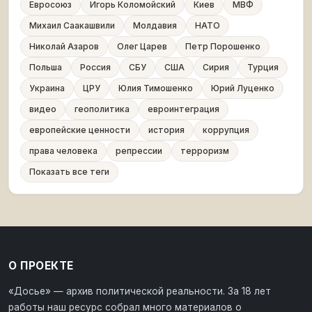
Евросоюз
Игорь Коломойский
Киев
МВФ
Михаил Саакашвили
Молдавия
НАТО
Николай Азаров
Олег Царев
Петр Порошенко
Польша
Россия
СБУ
США
Сирия
Турция
Украина
ЦРУ
Юлия Тимошенко
Юрий Луценко
видео
геополитика
евроинтеграция
европейские ценности
история
коррупция
права человека
репрессии
терроризм
Показать все теги
О ПРОЕКТЕ
«Досье» — архив политической реальности. За 18 лет
работы наш ресурс собрал много материалов о