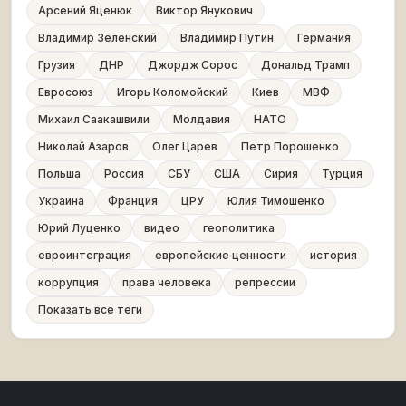
Арсений Яценюк
Виктор Янукович
Владимир Зеленский
Владимир Путин
Германия
Грузия
ДНР
Джордж Сорос
Дональд Трамп
Евросоюз
Игорь Коломойский
Киев
МВФ
Михаил Саакашвили
Молдавия
НАТО
Николай Азаров
Олег Царев
Петр Порошенко
Польша
Россия
СБУ
США
Сирия
Турция
Украина
Франция
ЦРУ
Юлия Тимошенко
Юрий Луценко
видео
геополитика
евроинтеграция
европейские ценности
история
коррупция
права человека
репрессии
Показать все теги