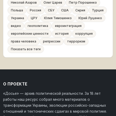
Николай Азаров
Олег Царев
Петр Порошенко
Польша
Россия
СБУ
США
Сирия
Турция
Украина
ЦРУ
Юлия Тимошенко
Юрий Луценко
видео
геополитика
евроинтеграция
европейские ценности
история
коррупция
права человека
репрессии
терроризм
Показать все теги
О ПРОЕКТЕ
«Досье» — архив политической реальности. За 18 лет
работы наш ресурс собрал много материалов о
трансформации Украины, эволюции российско-западных
отношений и тектонических сдвигах в мировой политике.