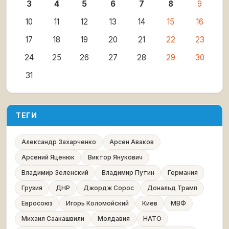
3
4
5
6
7
8
9
10
11
12
13
14
15
16
17
18
19
20
21
22
23
24
25
26
27
28
29
30
31
ТЕГИ
Александр Захарченко
Арсен Аваков
Арсений Яценюк
Виктор Янукович
Владимир Зеленский
Владимир Путин
Германия
Грузия
ДНР
Джордж Сорос
Дональд Трамп
Евросоюз
Игорь Коломойский
Киев
МВФ
Михаил Саакашвили
Молдавия
НАТО