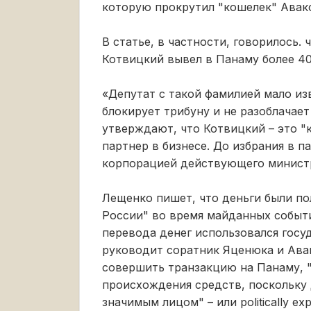
которую прокрутил "кошелек" Авак
В статье, в частности, говорилось.
Котвицкий вывел в Панаму более 4
«Депутат с такой фамилией мало изв
блокирует трибуну и не разоблачае
утверждают, что Котвицкий – это "
партнер в бизнесе. До избрания в 
корпорацией действующего министр
Лещенко пишет, что деньги были по
России" во время майданных событи
перевода денег использовался гос
руководит соратник Яценюка и Ава
совершить транзакцию на Панаму, 
происхождения средств, поскольку 
значимым лицом" – или politically e