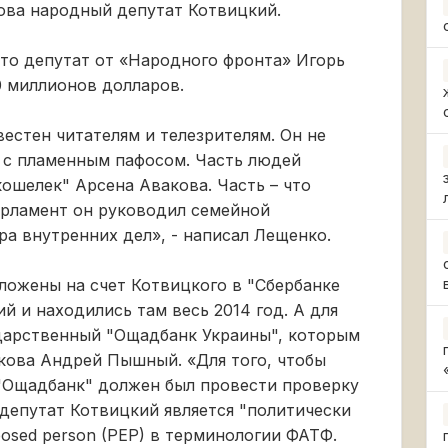
ова народный депутат Котвицкий.
 что депутат от «Народного фронта» Игорь
0 миллионов долларов.
естен читателям и телезрителям. Он не
т с пламенным пафосом. Часть людей
кошелек" Арсена Авакова. Часть – что
парламент он руководил семейной
а внутренних дел», - написал Лещенко.
ложены на счет Котвицкого в "Сбербанке
й и находились там весь 2014 год. А для
ударственный "Ощадбанк Украины", которым
кова Андрей Пышный. «Для того, чтобы
"Ощадбанк" должен был провести проверку
депутат Котвицкий является "политически
xposed person (PEP) в терминологии ФАТФ.