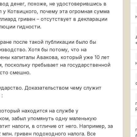
вод денег, похоже, не удостоверившись в
л у Котвицкого, почему эта огромная сумма
ллиард гривен – отсутствует в декларации
олюции гидности.
ране после такой публикации было бы
зводство. Хотя бы потому, что на
ены капиталы Авакова, который уже 10 лет
м, поскольку пребывает на государственной
осто смешно.
сударство. Доказательством чему служит
 :
который находится на службе у
цком, забыл упомянуть одну маленькую
тит налоги, в отличие от него. Например, за
 млн. гривен подоходного налога. Все