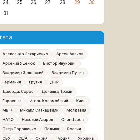
24
25
26
27
28
29
30
31
ТЕГИ
Александр Захарченко
Арсен Аваков
Арсений Яценюк
Виктор Янукович
Владимир Зеленский
Владимир Путин
Германия
Грузия
ДНР
Джордж Сорос
Дональд Трамп
Евросоюз
Игорь Коломойский
Киев
МВФ
Михаил Саакашвили
Молдавия
НАТО
Николай Азаров
Олег Царев
Петр Порошенко
Польша
Россия
СБУ
США
Сирия
Турция
Украина