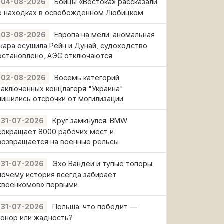
Бойцы «Востока» рассказали
04-08-2026
о находках в освобождённом Любицком
Европа на мели: аномальная
03-08-2026
жара осушила Рейн и Дунай, судоходство
остановлено, АЭС отключаются
Восемь категорий
02-08-2026
заключённых концлагеря "Украина"
лишились отсрочки от могилизации
Круг замкнулся: BMW
31-07-2026
сокращает 8000 рабочих мест и
возвращается на военные рельсы
Эхо Вандеи и тупые топоры:
31-07-2026
почему история всегда забирает
«военкомов» первыми
Польша: что победит —
31-07-2026
гонор или жадность?