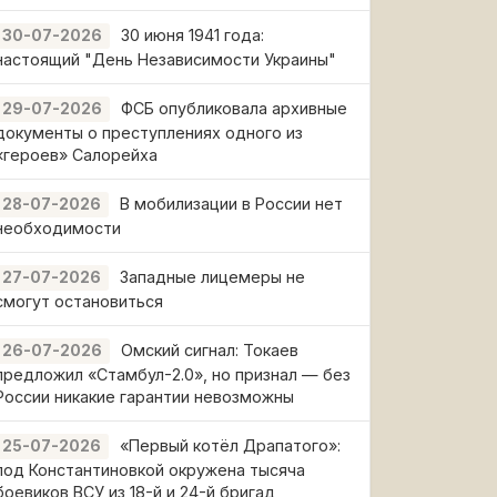
30 июня 1941 года:
30-07-2026
настоящий "День Независимости Украины"
ФСБ опубликовала архивные
29-07-2026
документы о преступлениях одного из
«героев» Салорейха
В мобилизации в России нет
28-07-2026
необходимости
Западные лицемеры не
27-07-2026
смогут остановиться
Омский сигнал: Токаев
26-07-2026
предложил «Стамбул-2.0», но признал — без
России никакие гарантии невозможны
«Первый котёл Драпатого»:
25-07-2026
под Константиновкой окружена тысяча
боевиков ВСУ из 18-й и 24-й бригад