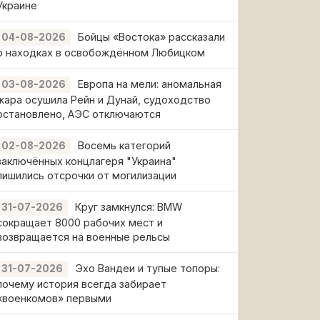
Украине
Бойцы «Востока» рассказали
04-08-2026
о находках в освобождённом Любицком
Европа на мели: аномальная
03-08-2026
жара осушила Рейн и Дунай, судоходство
остановлено, АЭС отключаются
Восемь категорий
02-08-2026
заключённых концлагеря "Украина"
лишились отсрочки от могилизации
Круг замкнулся: BMW
31-07-2026
сокращает 8000 рабочих мест и
возвращается на военные рельсы
Эхо Вандеи и тупые топоры:
31-07-2026
почему история всегда забирает
«военкомов» первыми