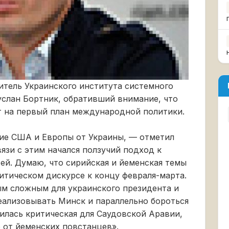
итель Украинского института системного
услан Бортник, обративший внимание, что
т на первый план международной политики.
ие США и Европы от Украины, — отметил
вязи с этим начался ползучий подход к
ей. Думаю, что сирийская и йеменская темы
итическом дискурсе к концу февраля-марта.
ым сложным для украинского президента и
еализовывать Минск и параллельно бороться
илась критическая для Саудовской Аравии,
 от йеменских повстанцев».