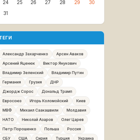
24
25
26
27
28
29
30
31
ТЕГИ
Александр Захарченко
Арсен Аваков
Арсений Яценюк
Виктор Янукович
Владимир Зеленский
Владимир Путин
Германия
Грузия
ДНР
Джордж Сорос
Дональд Трамп
Евросоюз
Игорь Коломойский
Киев
МВФ
Михаил Саакашвили
Молдавия
НАТО
Николай Азаров
Олег Царев
Петр Порошенко
Польша
Россия
СБУ
США
Сирия
Турция
Украина