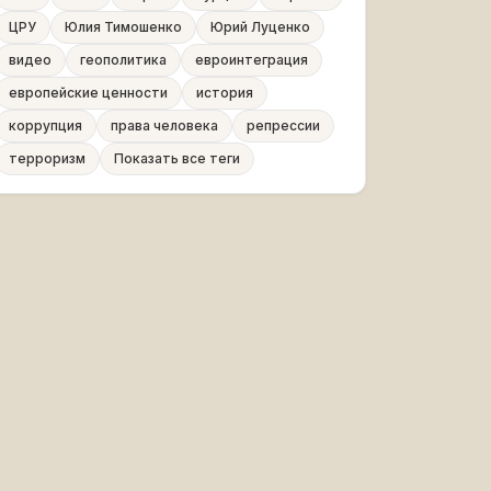
ЦРУ
Юлия Тимошенко
Юрий Луценко
видео
геополитика
евроинтеграция
европейские ценности
история
коррупция
права человека
репрессии
терроризм
Показать все теги