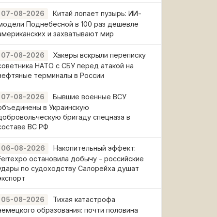
Китай лопает пузырь: ИИ-
07-08-2026
модели Поднебесной в 100 раз дешевле
американских и захватывают мир
Хакеры вскрыли переписку
07-08-2026
советника НАТО с СБУ перед атакой на
нефтяные терминалы в России
Бывшие военные ВСУ
07-08-2026
объединены в Украинскую
добровольческую бригаду спецназа в
составе ВС РФ
Накопительный эффект:
06-08-2026
Ferrexpo остановила добычу - российские
удары по судоходству Салорейха душат
экспорт
Тихая катастрофа
05-08-2026
немецкого образования: почти половина