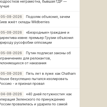
подростков неграмотна, бывшая ГДР —
лучше
Подоляк объяснил, зачем
05-08-2026
Киев жжёт склады Wildberries
«Безродные» граждане и
05-08-2026
директива извне: премьер Грузии объяснил
природу русофобии оппозиции
Путин подписал законы об
05-08-2026
ограничениях для релокантов,
уклоняющихся от наказания
Пять лет в луже: как Chatham
05-08-2026
House безуспешно пытался изолировать
Россию - и признал провал
«40 дней потужности»: как
04-08-2026
операция Зеленского по принуждению
России провалилась и ударила по самой