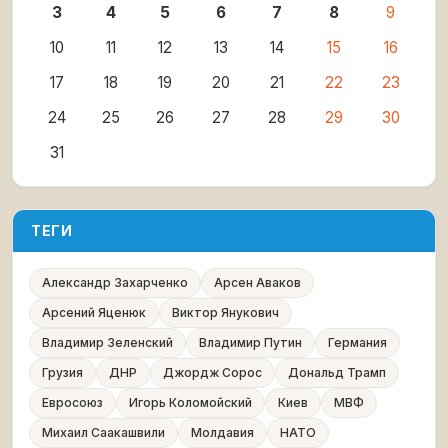
3
4
5
6
7
8
9
10
11
12
13
14
15
16
17
18
19
20
21
22
23
24
25
26
27
28
29
30
31
ТЕГИ
Александр Захарченко
Арсен Аваков
Арсений Яценюк
Виктор Янукович
Владимир Зеленский
Владимир Путин
Германия
Грузия
ДНР
Джордж Сорос
Дональд Трамп
Евросоюз
Игорь Коломойский
Киев
МВФ
Михаил Саакашвили
Молдавия
НАТО