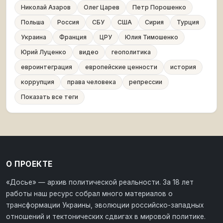
Николай Азаров
Олег Царев
Петр Порошенко
Польша
Россия
СБУ
США
Сирия
Турция
Украина
Франция
ЦРУ
Юлия Тимошенко
Юрий Луценко
видео
геополитика
евроинтеграция
европейские ценности
история
коррупция
права человека
репрессии
Показать все теги
О ПРОЕКТЕ
«Досье» — архив политической реальности. За 18 лет
работы наш ресурс собрал много материалов о
трансформации Украины, эволюции российско-западных
отношений и тектонических сдвигах в мировой политике.