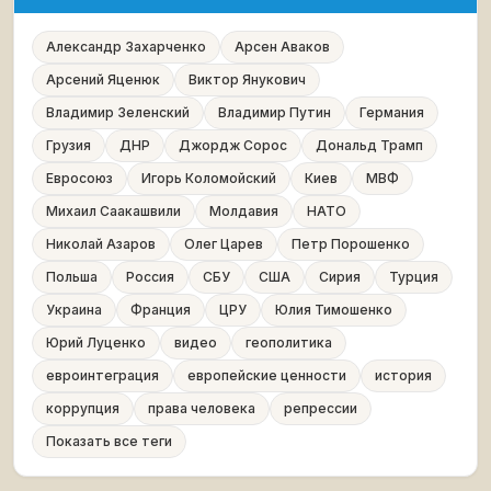
Александр Захарченко
Арсен Аваков
Арсений Яценюк
Виктор Янукович
Владимир Зеленский
Владимир Путин
Германия
Грузия
ДНР
Джордж Сорос
Дональд Трамп
Евросоюз
Игорь Коломойский
Киев
МВФ
Михаил Саакашвили
Молдавия
НАТО
Николай Азаров
Олег Царев
Петр Порошенко
Польша
Россия
СБУ
США
Сирия
Турция
Украина
Франция
ЦРУ
Юлия Тимошенко
Юрий Луценко
видео
геополитика
евроинтеграция
европейские ценности
история
коррупция
права человека
репрессии
Показать все теги