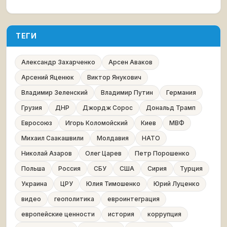
ТЕГИ
Александр Захарченко
Арсен Аваков
Арсений Яценюк
Виктор Янукович
Владимир Зеленский
Владимир Путин
Германия
Грузия
ДНР
Джордж Сорос
Дональд Трамп
Евросоюз
Игорь Коломойский
Киев
МВФ
Михаил Саакашвили
Молдавия
НАТО
Николай Азаров
Олег Царев
Петр Порошенко
Польша
Россия
СБУ
США
Сирия
Турция
Украина
ЦРУ
Юлия Тимошенко
Юрий Луценко
видео
геополитика
евроинтеграция
европейские ценности
история
коррупция