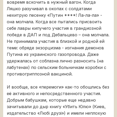
вовремя вскочить в нужный вагон. Когда
Ляшко разучивал в окопах с солдатами
нехитрую песенку «Путин ****! Ла-ла-ла» -
она молчала. Когда все пытались присвоить
себе лавры кипучего участия в грандиозной
победе в ДАП и под Дебальцево – она молчала.
Не принимала участия в близкой и родной ей
теме: обряде экзорцизма - изгнания демонов
Путина из украинского газопровода. Даже
удержалась от соблазна лично разносить (на
лабутенах) по сельским больничкам коробки с
противогриппозной вакциной.
И вообще, все «перемоги» как-то обошлись без
её активного и непосредственного участия.
Добрым бабушкам, которые еще недавно
зачитывали до дыр книгу «Убить Юлю» (Киев,
издательство «Любі друзі») и имели неплохую