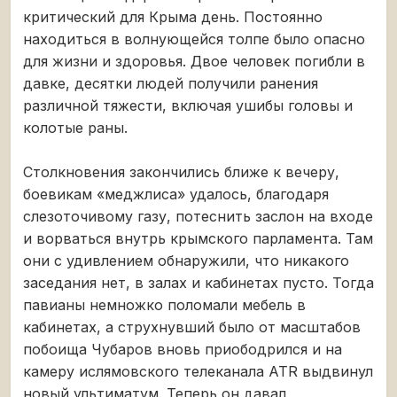
критический для Крыма день. Постоянно
находиться в волнующейся толпе было опасно
для жизни и здоровья. Двое человек погибли в
давке, десятки людей получили ранения
различной тяжести, включая ушибы головы и
колотые раны.
Столкновения закончились ближе к вечеру,
боевикам «меджлиса» удалось, благодаря
слезоточивому газу, потеснить заслон на входе
и ворваться внутрь крымского парламента. Там
они с удивлением обнаружили, что никакого
заседания нет, в залах и кабинетах пусто. Тогда
павианы немножко поломали мебель в
кабинетах, а струхнувший было от масштабов
побоища Чубаров вновь приободрился и на
камеру ислямовского телеканала ATR выдвинул
новый ультиматум. Теперь он давал