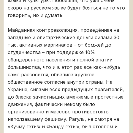
языка и культуры. Пообещав, что уже очень
скоро на русском языке будут бояться не то что
говорить, но и думать.
Майданная контрреволюция, проведённая на
западные и олигархические деньги силами 30
тыс. активных маргиналов – от бомжей до
студенчества – при поддержке 10%
обандеренного населения и полной апатии
большинства, что и в этот раз всё как-нибудь
само рассосётся, обвалила хрупкое
общественное согласие внутри страны. На
Украине, силами всех предыдущих правителей,
до блеска зачистивших вменяемые протестные
движения, фактически некому было
организованно и массово противостоять
наползавшему фашизму. Рагуль, не смотря на
«Кучму геть!» и «Банду геть!», был столпом и