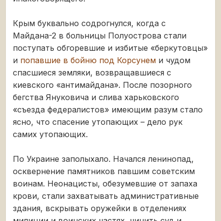
Крым буквально содрогнулся, когда с
Майдана-2 в больницы Полуострова стали
поступать обгоревшие и избитые «беркутовцы»
и
попавшие в бойню под Корсунем
и чудом
спасшиеся земляки, возвращавшиеся с
киевского «антимайдана». После позорного
бегства Януковича и слива харьковского
«съезда федералистов» имеющим разум стало
ясно, что спасение утопающих – дело рук
самих утопающих.
По Украине заполыхало. Начался ленинопад,
осквернение памятников павшим советским
воинам. Неонацисты, обезумевшие от запаха
крови, стали захватывать административные
здания, вскрывать оружейки в отделениях
милиции и воинских частях, чинить суд и