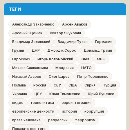
ТЕГИ
Александр Захарченко
Арсен Аваков
Арсений Яценюк
Виктор Янукович
Владимир Зеленский
Владимир Путин
Германия
Грузия
ДНР
Джордж Сорос
Дональд Трамп
Евросоюз
Игорь Коломойский
Киев
МВФ
Михаил Саакашвили
Молдавия
НАТО
Николай Азаров
Олег Царев
Петр Порошенко
Польша
Россия
СБУ
США
Сирия
Турция
Украина
ЦРУ
Юлия Тимошенко
Юрий Луценко
видео
геополитика
евроинтеграция
европейские ценности
история
коррупция
права человека
репрессии
терроризм
Показать все теги