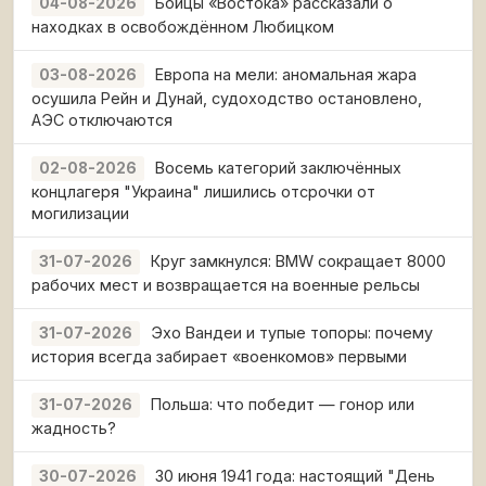
Бойцы «Востока» рассказали о
04-08-2026
находках в освобождённом Любицком
Европа на мели: аномальная жара
03-08-2026
осушила Рейн и Дунай, судоходство остановлено,
АЭС отключаются
Восемь категорий заключённых
02-08-2026
концлагеря "Украина" лишились отсрочки от
могилизации
Круг замкнулся: BMW сокращает 8000
31-07-2026
рабочих мест и возвращается на военные рельсы
Эхо Вандеи и тупые топоры: почему
31-07-2026
история всегда забирает «военкомов» первыми
Польша: что победит — гонор или
31-07-2026
жадность?
30 июня 1941 года: настоящий "День
30-07-2026