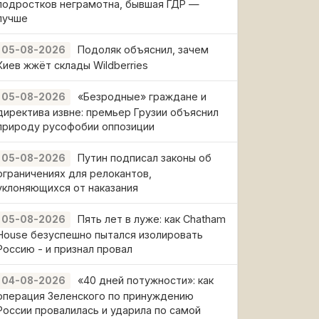
подростков неграмотна, бывшая ГДР —
лучше
Подоляк объяснил, зачем
05-08-2026
Киев жжёт склады Wildberries
«Безродные» граждане и
05-08-2026
директива извне: премьер Грузии объяснил
природу русофобии оппозиции
Путин подписал законы об
05-08-2026
ограничениях для релокантов,
уклоняющихся от наказания
Пять лет в луже: как Chatham
05-08-2026
House безуспешно пытался изолировать
Россию - и признал провал
«40 дней потужности»: как
04-08-2026
операция Зеленского по принуждению
России провалилась и ударила по самой