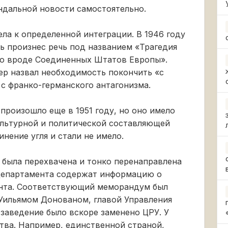
ндальной новости самостоятельно.
тела к определенной интеграции. В 1946 году
ь произнес речь под названием «Трагедия
что вроде Соединенных Штатов Европы».
ер назвал необходимость покончить «с
с франко-германского антагонизма.
произошло еще в 1951 году, но оно имело
ультурной и политической составляющей
нение угля и стали не имело.
я была перехвачена и тонко перенаправлена
департамента содержат информацию о
нта. Соответствующий меморандум был
Уильямом Донованом, главой Управления
 заведение было вскоре заменено ЦРУ. У
ства. Например, единственной страной,