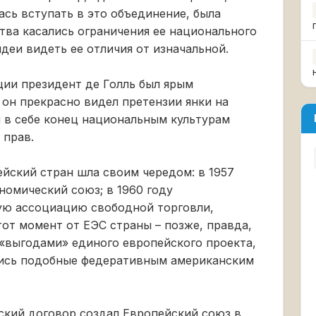
ась вступать в это объединение, была
тва касались ограничения ее национального
идеи видеть ее отличия от изначальной.
ции президент де Голль был ярым
он прекрасно видел претензии янки на
 в себе конец национальным культурам
 прав.
йский стран шла своим чередом: в 1957
номический союз; в 1960 году
ую ассоциацию свободной торговли,
тот момент от ЕЭС страны – позже, правда,
 «выгодами» единого европейского проекта,
лись подобные федеративным американским
ский договор создал Европейский союз в