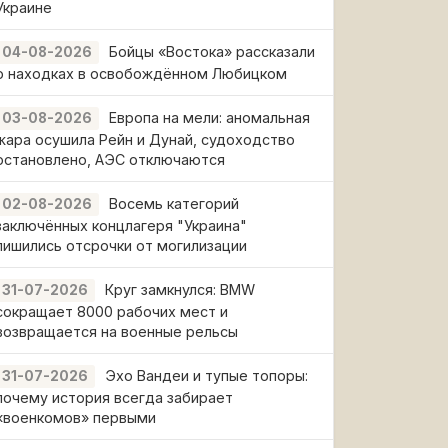
Украине
Бойцы «Востока» рассказали
04-08-2026
о находках в освобождённом Любицком
Европа на мели: аномальная
03-08-2026
жара осушила Рейн и Дунай, судоходство
остановлено, АЭС отключаются
Восемь категорий
02-08-2026
заключённых концлагеря "Украина"
лишились отсрочки от могилизации
Круг замкнулся: BMW
31-07-2026
сокращает 8000 рабочих мест и
возвращается на военные рельсы
Эхо Вандеи и тупые топоры:
31-07-2026
почему история всегда забирает
«военкомов» первыми