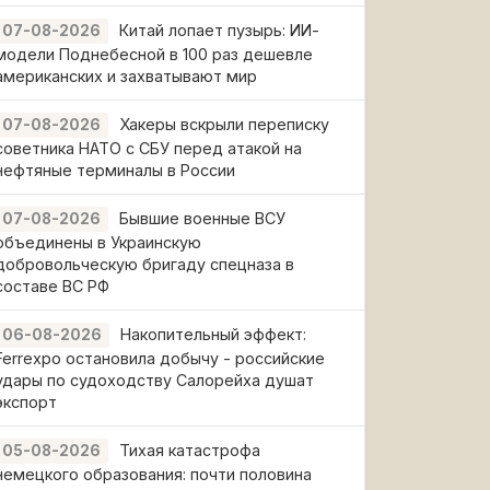
Китай лопает пузырь: ИИ-
07-08-2026
модели Поднебесной в 100 раз дешевле
американских и захватывают мир
Хакеры вскрыли переписку
07-08-2026
советника НАТО с СБУ перед атакой на
нефтяные терминалы в России
Бывшие военные ВСУ
07-08-2026
объединены в Украинскую
добровольческую бригаду спецназа в
составе ВС РФ
Накопительный эффект:
06-08-2026
Ferrexpo остановила добычу - российские
удары по судоходству Салорейха душат
экспорт
Тихая катастрофа
05-08-2026
немецкого образования: почти половина