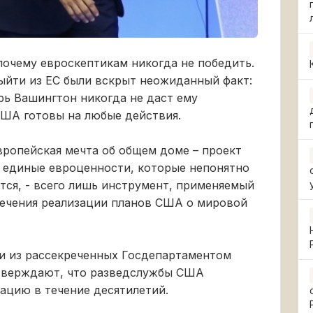
почему евроскептикам никогда не победить.
ыйти из ЕС были вскрыт неожиданный факт:
рь Вашингтон никогда не даст ему
США готовы на любые действия.
европейская мечта об общем доме – проект
о единые евроценности, которые непонятно
ся, - всего лишь инструмент, применяемый
печения реализации планов США о мировой
и из рассекреченных Госдепартаментом
дтверждают, что разведслужбы США
ацию в течение десятилетий.