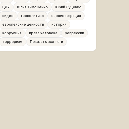
ЦРУ
Юлия Тимошенко
Юрий Луценко
видео
геополитика
евроинтеграция
европейские ценности
история
коррупция
права человека
репрессии
терроризм
Показать все теги