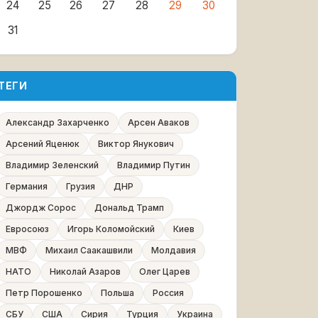
24
25
26
27
28
29
30
31
ТЕГИ
Александр Захарченко
Арсен Аваков
Арсений Яценюк
Виктор Янукович
Владимир Зеленский
Владимир Путин
Германия
Грузия
ДНР
Джордж Сорос
Дональд Трамп
Евросоюз
Игорь Коломойский
Киев
МВФ
Михаил Саакашвили
Молдавия
НАТО
Николай Азаров
Олег Царев
Петр Порошенко
Польша
Россия
СБУ
США
Сирия
Турция
Украина