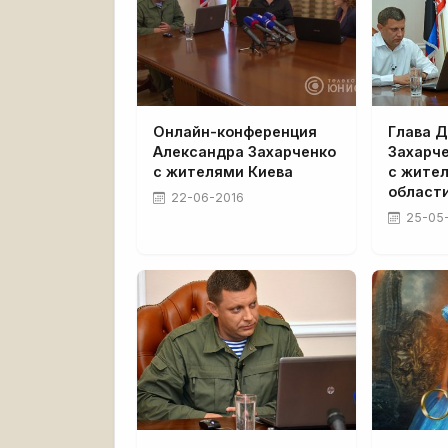
Онлайн-конференция
Глава 
Александра Захарченко
Захарч
с жителями Киева
с жите
област
22-06-2016
25-05