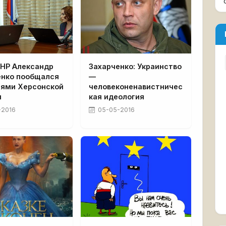
ДНР Александр
Захарченко: Украинство
енко пообщался
—
лями Херсонской
человеконенавистничес
и
кая идеология
-2016
05-05-2016