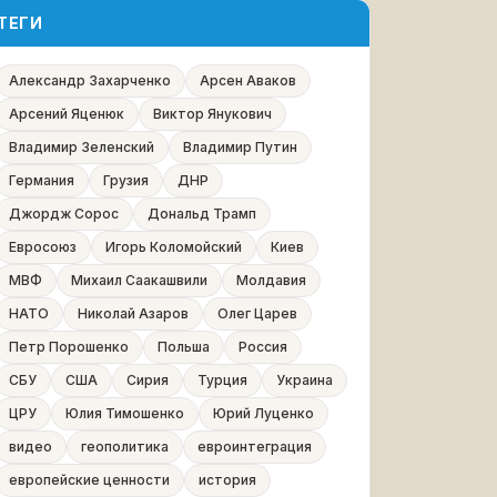
ТЕГИ
Александр Захарченко
Арсен Аваков
Арсений Яценюк
Виктор Янукович
Владимир Зеленский
Владимир Путин
Германия
Грузия
ДНР
Джордж Сорос
Дональд Трамп
Евросоюз
Игорь Коломойский
Киев
МВФ
Михаил Саакашвили
Молдавия
НАТО
Николай Азаров
Олег Царев
Петр Порошенко
Польша
Россия
СБУ
США
Сирия
Турция
Украина
ЦРУ
Юлия Тимошенко
Юрий Луценко
видео
геополитика
евроинтеграция
европейские ценности
история