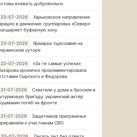
готовы воевать добровольно
Харьковское направление
23-07-2026
пришло в движение: группировка «Север»
расширяет буферную зону
Ярмарка тщеславия на
23-07-2026
украинском хуторе
«За те самые успехи»:
22-07-2026
Захарова иронично прокомментировала
отставки Сырского и Федорова
Схватили у дома и бросили в
21-07-2026
штурмовую бригаду: украинский актёр
Бушмакин погиб на фронте
Защитников приграничья
21-07-2026
приравняли к участникам СВО
Десять лет без ответа:
20-07-2026