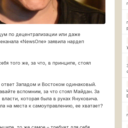
дум по децентрализации или даже
леканала «NewsOne» заявила нардеп
ебя того же, за что, в принципе, стоял
 ответ Западом и Востоком одинаковый.
авайте вспомним, за что стоял Майдан. За
власти, которая была в руках Януковича.
шла на места к самоуправлению, ее хватает?
ципе, то же самое – требует для себя