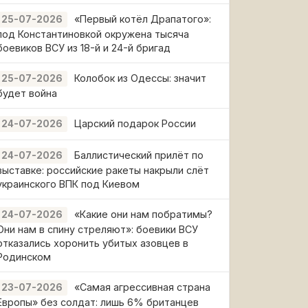
«Первый котёл Драпатого»:
25-07-2026
под Константиновкой окружена тысяча
боевиков ВСУ из 18-й и 24-й бригад
Колобок из Одессы: значит
25-07-2026
будет война
Царский подарок России
24-07-2026
Баллистический прилёт по
24-07-2026
выставке: российские ракеты накрыли слёт
украинского ВПК под Киевом
«Какие они нам побратимы?
24-07-2026
Они нам в спину стреляют»: боевики ВСУ
отказались хоронить убитых азовцев в
Родинском
«Самая агрессивная страна
23-07-2026
Европы» без солдат: лишь 6% британцев