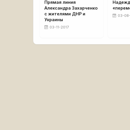
Прямая линия
Надежд
Александра Захарченко
«перем
с жителями ДНР и
03-08
Украины
03-11-2017