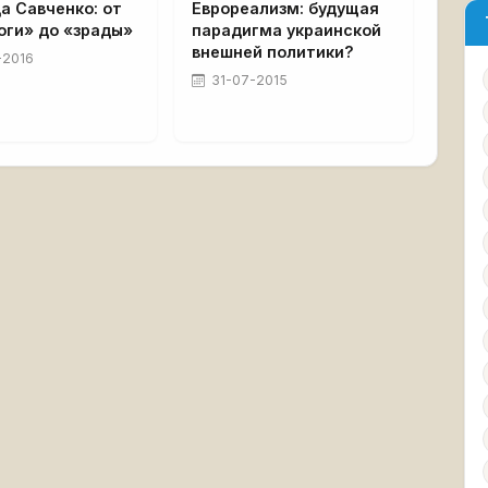
а Савченко: от
Еврореализм: будущая
оги» до «зрады»
парадигма украинской
внешней политики?
-2016
31-07-2015