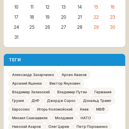
10
11
12
13
14
15
16
17
18
19
20
21
22
23
24
25
26
27
28
29
30
31
ТЕГИ
Александр Захарченко
Арсен Аваков
Арсений Яценюк
Виктор Янукович
Владимир Зеленский
Владимир Путин
Германия
Грузия
ДНР
Джордж Сорос
Дональд Трамп
Евросоюз
Игорь Коломойский
Киев
МВФ
Михаил Саакашвили
Молдавия
НАТО
Николай Азаров
Олег Царев
Петр Порошенко