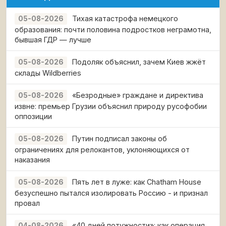
Тихая катастрофа немецкого
05-08-2026
образования: почти половина подростков неграмотна,
бывшая ГДР — лучше
Подоляк объяснил, зачем Киев жжёт
05-08-2026
склады Wildberries
«Безродные» граждане и директива
05-08-2026
извне: премьер Грузии объяснил природу русофобии
оппозиции
Путин подписал законы об
05-08-2026
ограничениях для релокантов, уклоняющихся от
наказания
Пять лет в луже: как Chatham House
05-08-2026
безуспешно пытался изолировать Россию - и признал
провал
«40 дней потужности»: как операция
04-08-2026