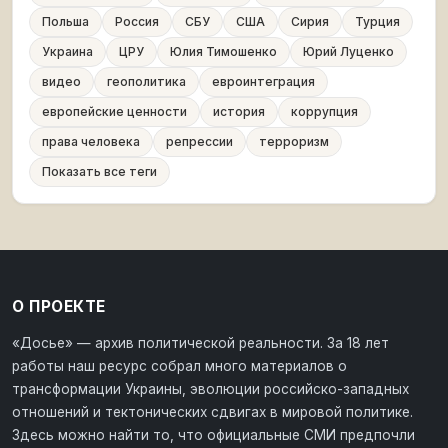
Польша
Россия
СБУ
США
Сирия
Турция
Украина
ЦРУ
Юлия Тимошенко
Юрий Луценко
видео
геополитика
евроинтеграция
европейские ценности
история
коррупция
права человека
репрессии
терроризм
Показать все теги
О ПРОЕКТЕ
«Досье» — архив политической реальности. За 18 лет
работы наш ресурс собрал много материалов о
трансформации Украины, эволюции российско-западных
отношений и тектонических сдвигах в мировой политике.
Здесь можно найти то, что официальные СМИ предпочли