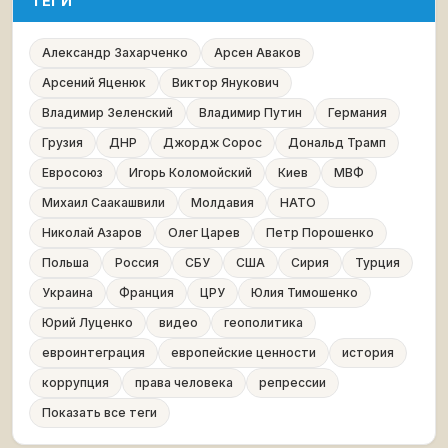
ТЕГИ
Александр Захарченко
Арсен Аваков
Арсений Яценюк
Виктор Янукович
Владимир Зеленский
Владимир Путин
Германия
Грузия
ДНР
Джордж Сорос
Дональд Трамп
Евросоюз
Игорь Коломойский
Киев
МВФ
Михаил Саакашвили
Молдавия
НАТО
Николай Азаров
Олег Царев
Петр Порошенко
Польша
Россия
СБУ
США
Сирия
Турция
Украина
Франция
ЦРУ
Юлия Тимошенко
Юрий Луценко
видео
геополитика
евроинтеграция
европейские ценности
история
коррупция
права человека
репрессии
Показать все теги