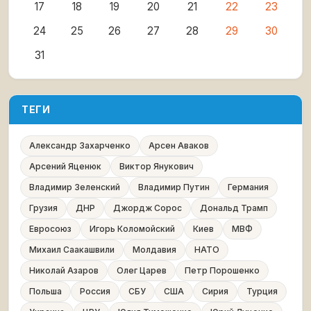
17
18
19
20
21
22
23
24
25
26
27
28
29
30
31
ТЕГИ
Александр Захарченко
Арсен Аваков
Арсений Яценюк
Виктор Янукович
Владимир Зеленский
Владимир Путин
Германия
Грузия
ДНР
Джордж Сорос
Дональд Трамп
Евросоюз
Игорь Коломойский
Киев
МВФ
Михаил Саакашвили
Молдавия
НАТО
Николай Азаров
Олег Царев
Петр Порошенко
Польша
Россия
СБУ
США
Сирия
Турция