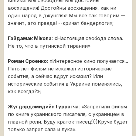
велики! Мы свободны! Мы достойны
восхищения! Достойны восхищения, как ни
один народ в джунглях! Мы все так говорим --
значит, это правда! --кричат бандерлоги»;
Гайдамак Мiкола
: «Настоящая свобода слова.
Не то, что в путинской тирании»
Роман Сроенко
: «Интересное кино получается...
Пять лет фильм не искажал исторические
события, а сейчас вдруг исказил? Или
исторические события в Украине поменялись,
как всегда?»;
Жугдэрдэмидийн Гуррагча
: «Запретили фильм
по книге украинского писателя, с украинцем в
главной роли. Буду краток-писец!)))Круче будет
только запрет сала и лука».