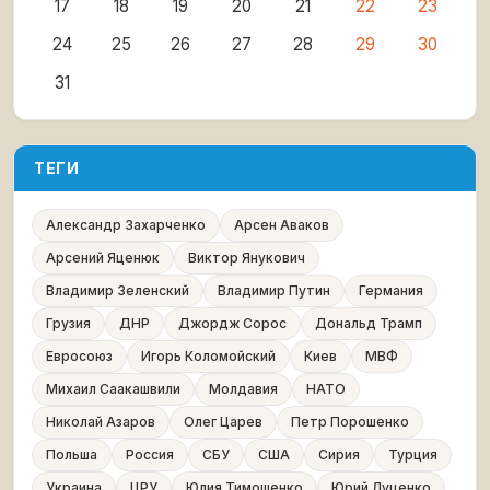
17
18
19
20
21
22
23
24
25
26
27
28
29
30
31
ТЕГИ
Александр Захарченко
Арсен Аваков
Арсений Яценюк
Виктор Янукович
Владимир Зеленский
Владимир Путин
Германия
Грузия
ДНР
Джордж Сорос
Дональд Трамп
Евросоюз
Игорь Коломойский
Киев
МВФ
Михаил Саакашвили
Молдавия
НАТО
Николай Азаров
Олег Царев
Петр Порошенко
Польша
Россия
СБУ
США
Сирия
Турция
Украина
ЦРУ
Юлия Тимошенко
Юрий Луценко