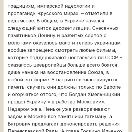
традициям, имперской идеологии и
пропаганды «русского мира», – отметили в
ведомстве. В общем, в Украине начался
следующий виток десоветизации. Снесенных
памятников Ленину и разбитых серпов с
молотами оказалось мало и теперь украинцам
вообще запрещено смотреть любые фильмы,
которые поддерживают ностальгию по СССР –
оказалось цеевропейцы больше всего боятся
даже намека на восстановление Союза, в
любой его форме. У патриотов «кастрируют»
память: скучать они должны только по Европе
и огорчаться оттого, что Богдан Хмельницкий
продал Украину « в рабство Московии».
Недаром же в Неньке уже разворачивают
задом к Москве все памятники гетьману, а
Вятрович предлагает денонсировать решения
Переяславской Рады. А глава Госкино Ильенко