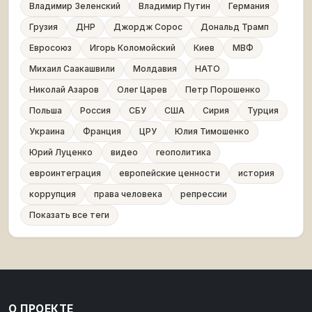
Владимир Зеленский
Владимир Путин
Германия
Грузия
ДНР
Джордж Сорос
Дональд Трамп
Евросоюз
Игорь Коломойский
Киев
МВФ
Михаил Саакашвили
Молдавия
НАТО
Николай Азаров
Олег Царев
Петр Порошенко
Польша
Россия
СБУ
США
Сирия
Турция
Украина
Франция
ЦРУ
Юлия Тимошенко
Юрий Луценко
видео
геополитика
евроинтеграция
европейские ценности
история
коррупция
права человека
репрессии
Показать все теги
О ПРОЕКТЕ