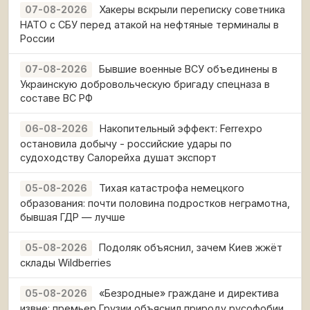
Хакеры вскрыли переписку советника
07-08-2026
НАТО с СБУ перед атакой на нефтяные терминалы в
России
Бывшие военные ВСУ объединены в
07-08-2026
Украинскую добровольческую бригаду спецназа в
составе ВС РФ
Накопительный эффект: Ferrexpo
06-08-2026
остановила добычу - российские удары по
судоходству Салорейха душат экспорт
Тихая катастрофа немецкого
05-08-2026
образования: почти половина подростков неграмотна,
бывшая ГДР — лучше
Подоляк объяснил, зачем Киев жжёт
05-08-2026
склады Wildberries
«Безродные» граждане и директива
05-08-2026
извне: премьер Грузии объяснил природу русофобии