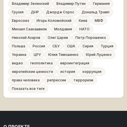
Владимир Зеленский
Владимир Путин
Германия
Грузия
ДНР
Джордж Сорос
Дональд Трамп
Евросоюз
Игорь Коломойский
Киев
МВФ
Михаил Саакашвили
Молдавия
НАТО
Николай Азаров
Олег Царев
Петр Порошенко
Польша
Россия
СБУ
США
Сирия
Турция
Украина
ЦРУ
Юлия Тимошенко
Юрий Луценко
видео
геополитика
евроинтеграция
европейские ценности
история
коррупция
права человека
репрессии
терроризм
Показать все теги
О ПРОЕКТЕ