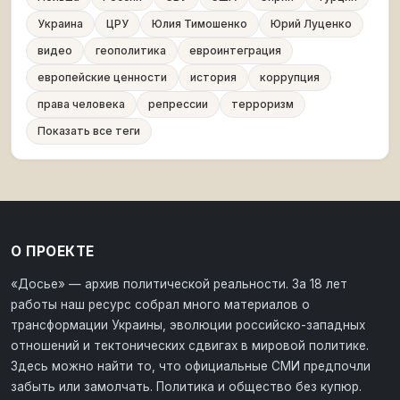
Украина
ЦРУ
Юлия Тимошенко
Юрий Луценко
видео
геополитика
евроинтеграция
европейские ценности
история
коррупция
права человека
репрессии
терроризм
Показать все теги
О ПРОЕКТЕ
«Досье» — архив политической реальности. За 18 лет
работы наш ресурс собрал много материалов о
трансформации Украины, эволюции российско-западных
отношений и тектонических сдвигах в мировой политике.
Здесь можно найти то, что официальные СМИ предпочли
забыть или замолчать. Политика и общество без купюр.