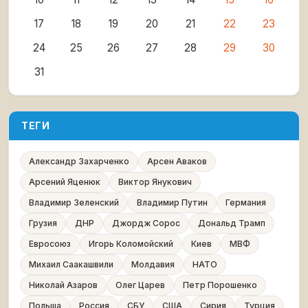
17
18
19
20
21
22
23
24
25
26
27
28
29
30
31
ТЕГИ
Александр Захарченко
Арсен Аваков
Арсений Яценюк
Виктор Янукович
Владимир Зеленский
Владимир Путин
Германия
Грузия
ДНР
Джордж Сорос
Дональд Трамп
Евросоюз
Игорь Коломойский
Киев
МВФ
Михаил Саакашвили
Молдавия
НАТО
Николай Азаров
Олег Царев
Петр Порошенко
Польша
Россия
СБУ
США
Сирия
Турция