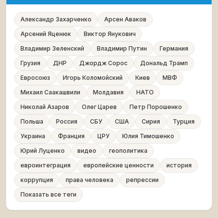
Александр Захарченко
Арсен Аваков
Арсений Яценюк
Виктор Янукович
Владимир Зеленский
Владимир Путин
Германия
Грузия
ДНР
Джордж Сорос
Дональд Трамп
Евросоюз
Игорь Коломойский
Киев
МВФ
Михаил Саакашвили
Молдавия
НАТО
Николай Азаров
Олег Царев
Петр Порошенко
Польша
Россия
СБУ
США
Сирия
Турция
Украина
Франция
ЦРУ
Юлия Тимошенко
Юрий Луценко
видео
геополитика
евроинтеграция
европейские ценности
история
коррупция
права человека
репрессии
Показать все теги