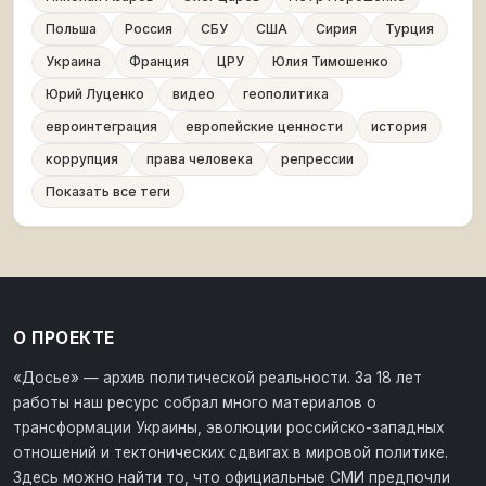
Польша
Россия
СБУ
США
Сирия
Турция
Украина
Франция
ЦРУ
Юлия Тимошенко
Юрий Луценко
видео
геополитика
евроинтеграция
европейские ценности
история
коррупция
права человека
репрессии
Показать все теги
О ПРОЕКТЕ
«Досье» — архив политической реальности. За 18 лет
работы наш ресурс собрал много материалов о
трансформации Украины, эволюции российско-западных
отношений и тектонических сдвигах в мировой политике.
Здесь можно найти то, что официальные СМИ предпочли