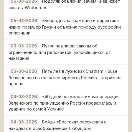
Подоляк объяснил, зачем Киев жжёт
05-08-2026
склады Wildberries
«Безродные» граждане и директива
05-08-2026
извне: премьер Грузии объяснил природу русофобии
оппозиции
Путин подписал законы об
05-08-2026
ограничениях для релокантов, уклоняющихся от
наказания
Пять лет в луже: как Chatham House
05-08-2026
безуспешно пытался изолировать Россию - и признал
провал
«40 дней потужности»: как операция
04-08-2026
Зеленского по принуждению России провалилась и
ударила по самой Украине
Бойцы «Востока» рассказали о
04-08-2026
находках в освобождённом Любицком