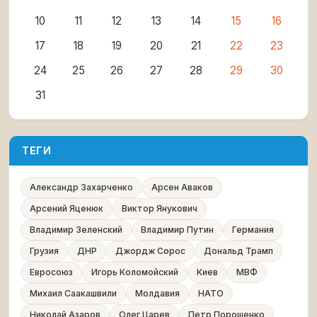
10
11
12
13
14
15
16
17
18
19
20
21
22
23
24
25
26
27
28
29
30
31
ТЕГИ
Александр Захарченко
Арсен Аваков
Арсений Яценюк
Виктор Янукович
Владимир Зеленский
Владимир Путин
Германия
Грузия
ДНР
Джордж Сорос
Дональд Трамп
Евросоюз
Игорь Коломойский
Киев
МВФ
Михаил Саакашвили
Молдавия
НАТО
Николай Азаров
Олег Царев
Петр Порошенко