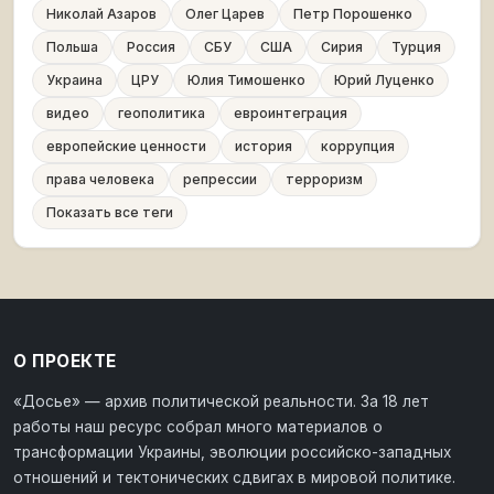
Николай Азаров
Олег Царев
Петр Порошенко
Польша
Россия
СБУ
США
Сирия
Турция
Украина
ЦРУ
Юлия Тимошенко
Юрий Луценко
видео
геополитика
евроинтеграция
европейские ценности
история
коррупция
права человека
репрессии
терроризм
Показать все теги
О ПРОЕКТЕ
«Досье» — архив политической реальности. За 18 лет
работы наш ресурс собрал много материалов о
трансформации Украины, эволюции российско-западных
отношений и тектонических сдвигах в мировой политике.