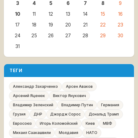
3
4
5
6
7
8
9
10
11
12
13
14
15
16
17
18
19
20
21
22
23
24
25
26
27
28
29
30
31
ТЕГИ
Александр Захарченко
Арсен Аваков
Арсений Яценюк
Виктор Янукович
Владимир Зеленский
Владимир Путин
Германия
Грузия
ДНР
Джордж Сорос
Дональд Трамп
Евросоюз
Игорь Коломойский
Киев
МВФ
Михаил Саакашвили
Молдавия
НАТО