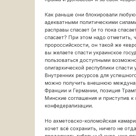
Как раньше они блокировали любую 
адекватными политическими силами,
расправы спасает (и то пока спасае
спасает? При этом надо отметить, 
пророссийскости, он такой же «евр
вы желаете спасти украинское госуд
пользоваться доступными возможно
олигархической республики спасти
Внутренних ресурсов для успешного
можно получить внешнюю междунар
Франции и Германии, позиция Трамп
Минские соглашения и приступив к 
конфедерализации.
Но ахметовско-коломойская камари
хочет всё сохранить, ничего не отд
продолжать гибельный курс, уже п