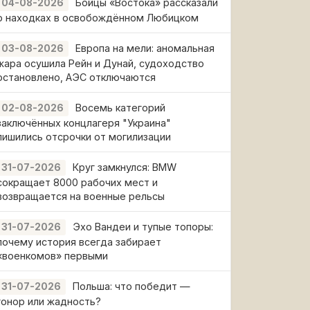
Бойцы «Востока» рассказали
04-08-2026
о находках в освобождённом Любицком
Европа на мели: аномальная
03-08-2026
жара осушила Рейн и Дунай, судоходство
остановлено, АЭС отключаются
Восемь категорий
02-08-2026
заключённых концлагеря "Украина"
лишились отсрочки от могилизации
Круг замкнулся: BMW
31-07-2026
сокращает 8000 рабочих мест и
возвращается на военные рельсы
Эхо Вандеи и тупые топоры:
31-07-2026
почему история всегда забирает
«военкомов» первыми
Польша: что победит —
31-07-2026
гонор или жадность?