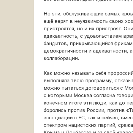
Но эти, обслуживающие самых крова
ещё верят в неуязвимость своих хозя
пристроятся, но и их пристроят. О
адекватность, с удовольствием врас
бандитов, прикрывающийся фрикам
демократичности и адекватности, а
коллаборации.
Как можно называть себя пророссий
выполняла твою программу, отказыв
можно пытаться договориться с Мос
с которыми Москва согласна говори
конечном итоге эти люди, как до п
боролись против России, против «Т
ассоциации с ЕС, так и сейчас, вм
спектром нацистских партий, сраж
Крыма и Донбасса» и за свой «евро