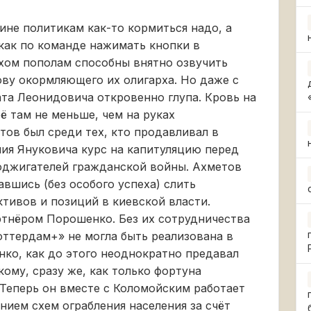
ине политикам как-то кормиться надо, а
 как по команде нажимать кнопки в
хом пополам способны внятно озвучить
ову окормляющего их олигарха. Но даже с
ата Леонидовича откровенно глупа. Кровь на
её там не меньше, чем на руках
ов был среди тех, кто продавливал в
ия Януковича курс на капитуляцию перед
оджигателей гражданской войны. Ахметов
вшись (без особого успеха) слить
ктивов и позиций в киевской власти.
тнёром Порошенко. Без их сотрудничества
оттердам+» не могла быть реализована в
ко, как до этого неоднократно предавал
ому, сразу же, как только фортуна
 Теперь он вместе с Коломойским работает
ием схем ограбления населения за счёт