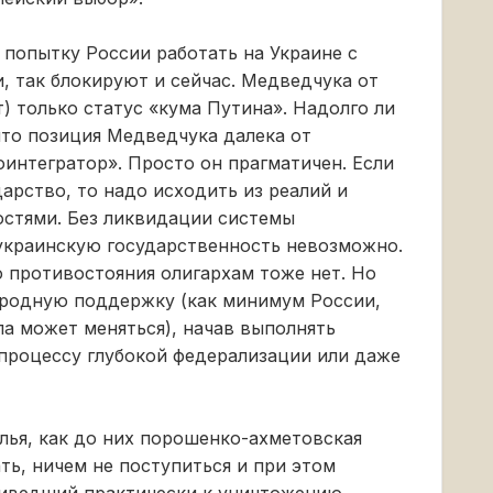
попытку России работать на Украине с
 так блокируют и сейчас. Медведчука от
т) только статус «кума Путина». Надолго ли
что позиция Медведчука далека от
оинтегратор». Просто он прагматичен. Если
арство, то надо исходить из реалий и
стями. Без ликвидации системы
 украинскую государственность невозможно.
 противостояния олигархам тоже нет. Но
одную поддержку (как минимум России,
а может меняться), начав выполнять
процессу глубокой федерализации или даже
лья, как до них порошенко-ахметовская
ать, ничем не поступиться и при этом
риведший практически к уничтожению