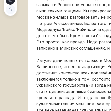
засылал в Россию не меньше гонцов
были такими гонцами. Им прекрасно
Москве желают разговаривать не бо
Петром Алексеевичем. Более того,
Медведчука/Бойко/Рабиновича едва
делать, чтобы в Кремле хотя бы за
Это просто, как правда. Надо разг
записано в Минских соглашениях. И
Им уже дали понять не только в Мос
Вашингтоне, что деолигархизация У
достигнут консенсус всех вовлечён
заключается только в том, состоит
украинского государства (и тогда 
стать цивилизованными бизнесменам
кровавого распада. И тогда плохо 
будет значительно меньшим, чем пр
все века незавидная судьба элиты, 