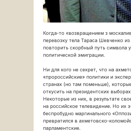
Когда-то «возвращением з москали
перевозку тела Тараса Шевченко из
повторить скорбный путь символа у
политической эмиграции.
Ни для кого не секрет, что на ахме
«пророссийские» политики и экспер
странах (но там поменьше), которы
откусить на президентских выборах
Некоторые из них, в результате св
на российское телевидение. Но их э
беспробудно маргинального «Оппози
превратился в ахметовско-коломой
парламентские.