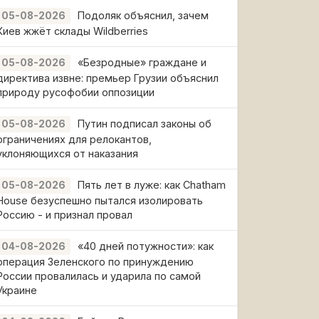
Подоляк объяснил, зачем
05-08-2026
Киев жжёт склады Wildberries
«Безродные» граждане и
05-08-2026
директива извне: премьер Грузии объяснил
природу русофобии оппозиции
Путин подписал законы об
05-08-2026
ограничениях для релокантов,
уклоняющихся от наказания
Пять лет в луже: как Chatham
05-08-2026
House безуспешно пытался изолировать
Россию - и признал провал
«40 дней потужности»: как
04-08-2026
операция Зеленского по принуждению
России провалилась и ударила по самой
Украине