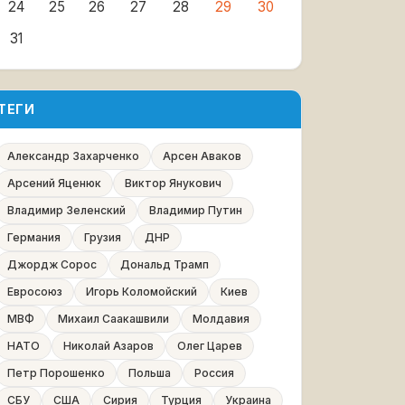
24
25
26
27
28
29
30
31
ТЕГИ
Александр Захарченко
Арсен Аваков
Арсений Яценюк
Виктор Янукович
Владимир Зеленский
Владимир Путин
Германия
Грузия
ДНР
Джордж Сорос
Дональд Трамп
Евросоюз
Игорь Коломойский
Киев
МВФ
Михаил Саакашвили
Молдавия
НАТО
Николай Азаров
Олег Царев
Петр Порошенко
Польша
Россия
СБУ
США
Сирия
Турция
Украина