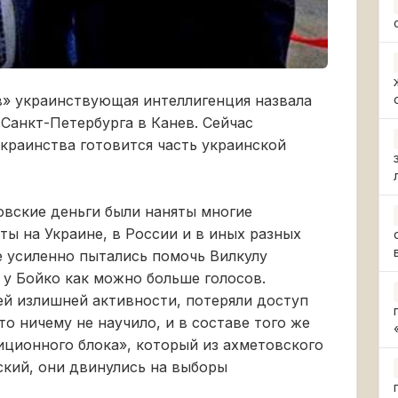
в» украинствующая интеллигенция назвала
 Санкт-Петербурга в Канев. Сейчас
краинства готовится часть украинской
товские деньги были наняты многие
ты на Украине, в России и в иных разных
е усиленно пытались помочь Вилкулу
 у Бойко как можно больше голосов.
оей излишней активности, потеряли доступ
то ничему не научило, и в составе того же
ционного блока», который из ахметовского
ский, они двинулись на выборы