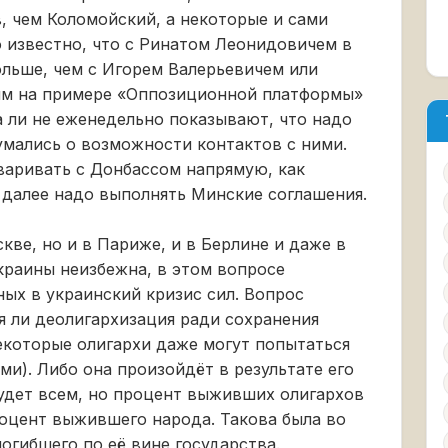
, чем Коломойский, а некоторые и сами
 известно, что с Ринатом Леонидовичем в
льше, чем с Игорем Валерьевичем или
 им на примере «Оппозиционной платформы»
 ли не еженедельно показывают, что надо
думались о возможности контактов с ними.
оваривать с Донбассом напрямую, как
 далее надо выполнять Минские соглашения.
кве, но и в Париже, и в Берлине и даже в
краины неизбежна, в этом вопросе
ных в украинский кризис сил. Вопрос
ся ли деолигархизация ради сохранения
некоторые олигархи даже могут попытаться
и). Либо она произойдёт в результате его
будет всем, но процент выживших олигархов
оцент выжившего народа. Такова была во
погибшего по её вине государства.