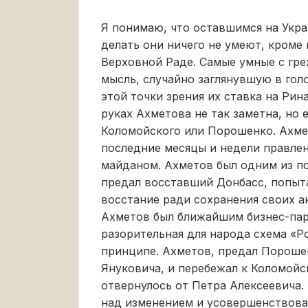
Я понимаю, что оставшимся на Укра
делать они ничего не умеют, кроме
Верховной Раде. Самые умные с гре
мысль, случайно заглянувшую в гол
этой точки зрения их ставка на Рин
руках Ахметова не так заметна, но 
Коломойского или Порошенко. Ахмет
последние месяцы и недели правлен
майданом. Ахметов был одним из п
предал восставший Донбасс, попыта
восстание ради сохранения своих а
Ахметов был ближайшим бизнес-пар
разорительная для народа схема «Р
принципе. Ахметов, предал Порошен
Януковича, и перебежал к Коломойск
отвернулось от Петра Алексеевича.
над изменением и усовершенствован