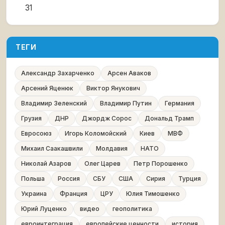
31
ТЕГИ
Александр Захарченко
Арсен Аваков
Арсений Яценюк
Виктор Янукович
Владимир Зеленский
Владимир Путин
Германия
Грузия
ДНР
Джордж Сорос
Дональд Трамп
Евросоюз
Игорь Коломойский
Киев
МВФ
Михаил Саакашвили
Молдавия
НАТО
Николай Азаров
Олег Царев
Петр Порошенко
Польша
Россия
СБУ
США
Сирия
Турция
Украина
Франция
ЦРУ
Юлия Тимошенко
Юрий Луценко
видео
геополитика
евроинтеграция
европейские ценности
история