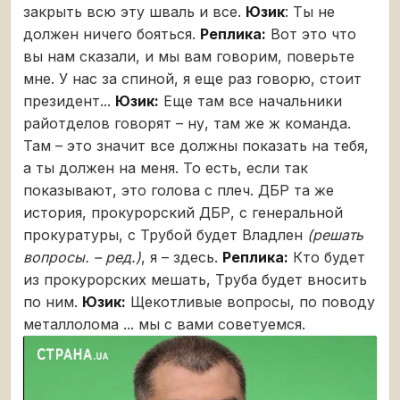
закрыть всю эту шваль и все.
Юзик
: Ты не
должен ничего бояться.
Реплика:
Вот это что
вы нам сказали, и мы вам говорим, поверьте
мне. У нас за спиной, я еще раз говорю, стоит
президент...
Юзик:
Еще там все начальники
райотделов говорят – ну, там же ж команда.
Там – это значит все должны показать на тебя,
а ты должен на меня. То есть, если так
показывают, это голова с плеч. ДБР та же
история, прокурорский ДБР, с генеральной
прокуратуры, с Трубой будет Владлен
(решать
вопросы. – ред.)
, я – здесь.
Реплика:
Кто будет
из прокурорских мешать, Труба будет вносить
по ним.
Юзик:
Щекотливые вопросы, по поводу
металлолома ... мы с вами советуемся.