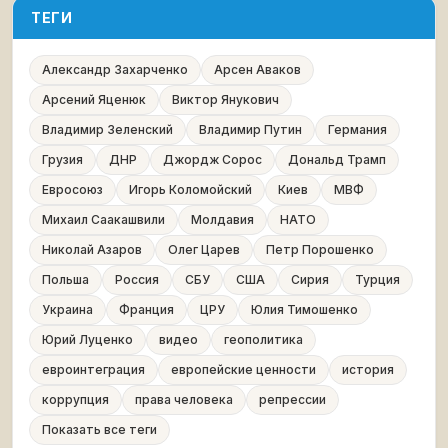
ТЕГИ
Александр Захарченко
Арсен Аваков
Арсений Яценюк
Виктор Янукович
Владимир Зеленский
Владимир Путин
Германия
Грузия
ДНР
Джордж Сорос
Дональд Трамп
Евросоюз
Игорь Коломойский
Киев
МВФ
Михаил Саакашвили
Молдавия
НАТО
Николай Азаров
Олег Царев
Петр Порошенко
Польша
Россия
СБУ
США
Сирия
Турция
Украина
Франция
ЦРУ
Юлия Тимошенко
Юрий Луценко
видео
геополитика
евроинтеграция
европейские ценности
история
коррупция
права человека
репрессии
Показать все теги