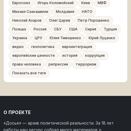
Евросоюз
Игорь Коломойский
Киев
МВФ
Михаил Саакашвили
Молдавия
НАТО
Николай Азаров
Олег Царев
Петр Порошенко
Польша
Россия
СБУ
США
Сирия
Турция
Украина
ЦРУ
Юлия Тимошенко
Юрий Луценко
видео
геополитика
евроинтеграция
европейские ценности
история
коррупция
права человека
репрессии
терроризм
Показать все теги
О ПРОЕКТЕ
«Досье» — архив политической реальности. За 18 лет
работы наш ресурс собрал много материалов о