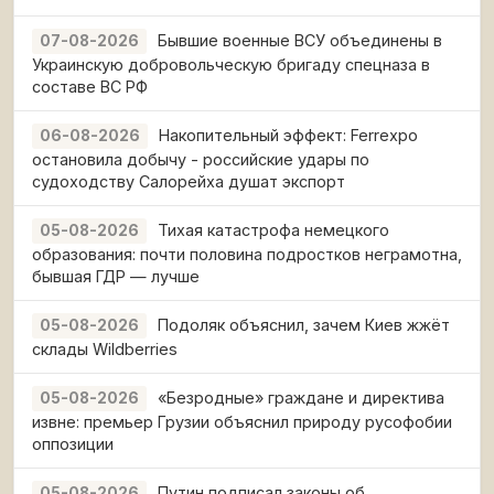
Бывшие военные ВСУ объединены в
07-08-2026
Украинскую добровольческую бригаду спецназа в
составе ВС РФ
Накопительный эффект: Ferrexpo
06-08-2026
остановила добычу - российские удары по
судоходству Салорейха душат экспорт
Тихая катастрофа немецкого
05-08-2026
образования: почти половина подростков неграмотна,
бывшая ГДР — лучше
Подоляк объяснил, зачем Киев жжёт
05-08-2026
склады Wildberries
«Безродные» граждане и директива
05-08-2026
извне: премьер Грузии объяснил природу русофобии
оппозиции
Путин подписал законы об
05-08-2026