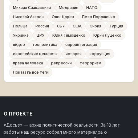
Михаил Саакашвили
Молдавия
НАТО
Николай Азаров
Олег Царев
Петр Порошенко
Польша
Россия
СБУ
США
Сирия
Турция
Украина
ЦРУ
Юлия Тимошенко
Юрий Луценко
видео
геополитика
евроинтеграция
европейские ценности
история
коррупция
права человека
репрессии
терроризм
Показать все теги
О ПРОЕКТЕ
«Досье» — архив политической реальности. За 18 лет
работы наш ресурс собрал много материалов о