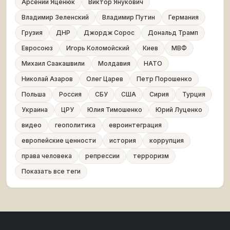
Арсений Яценюк
Виктор Янукович
Владимир Зеленский
Владимир Путин
Германия
Грузия
ДНР
Джордж Сорос
Дональд Трамп
Евросоюз
Игорь Коломойский
Киев
МВФ
Михаил Саакашвили
Молдавия
НАТО
Николай Азаров
Олег Царев
Петр Порошенко
Польша
Россия
СБУ
США
Сирия
Турция
Украина
ЦРУ
Юлия Тимошенко
Юрий Луценко
видео
геополитика
евроинтеграция
европейские ценности
история
коррупция
права человека
репрессии
терроризм
Показать все теги