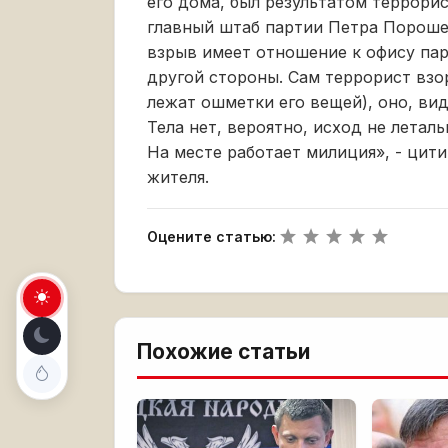
его дома, был результатом террорис
главный штаб партии Петра Порошенк
взрыв имеет отношение к офису пар
другой стороны. Сам террорист взо
лежат ошметки его вещей), оно, ви
Тела нет, вероятно, исход не леталь
На месте работает милиция», - цити
жителя.
Оцените статью:
Похожие статьи