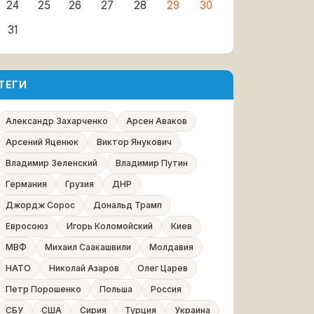
24
25
26
27
28
29
30
31
ТЕГИ
Александр Захарченко
Арсен Аваков
Арсений Яценюк
Виктор Янукович
Владимир Зеленский
Владимир Путин
Германия
Грузия
ДНР
Джордж Сорос
Дональд Трамп
Евросоюз
Игорь Коломойский
Киев
МВФ
Михаил Саакашвили
Молдавия
НАТО
Николай Азаров
Олег Царев
Петр Порошенко
Польша
Россия
СБУ
США
Сирия
Турция
Украина