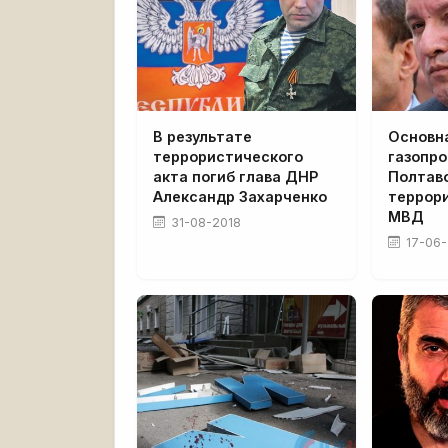
В результате
Основна
террористического
газопро
акта погиб глава ДНР
Полтаво
Александр Захарченко
террори
МВД
31-08-2018
17-06-