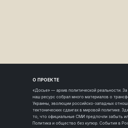
О ПРОЕКТЕ
«Досье» — архив политической реальности. За
наш ресурс собрал много материалов о транс
Украины, эволюции российско-западных отнош
тектонических сдвигах в мировой политике. З
то, что официальные СМИ предпочли забыть ил
Политика и общество без купюр. События в Ро