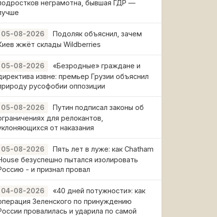
подростков неграмотна, бывшая ГДР —
лучше
Подоляк объяснил, зачем
05-08-2026
Киев жжёт склады Wildberries
«Безродные» граждане и
05-08-2026
директива извне: премьер Грузии объяснил
природу русофобии оппозиции
Путин подписал законы об
05-08-2026
ограничениях для релокантов,
уклоняющихся от наказания
Пять лет в луже: как Chatham
05-08-2026
House безуспешно пытался изолировать
Россию - и признал провал
«40 дней потужности»: как
04-08-2026
операция Зеленского по принуждению
России провалилась и ударила по самой