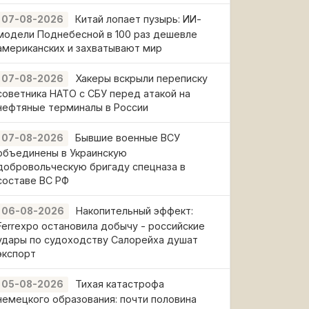
Китай лопает пузырь: ИИ-
07-08-2026
модели Поднебесной в 100 раз дешевле
американских и захватывают мир
Хакеры вскрыли переписку
07-08-2026
советника НАТО с СБУ перед атакой на
нефтяные терминалы в России
Бывшие военные ВСУ
07-08-2026
объединены в Украинскую
добровольческую бригаду спецназа в
составе ВС РФ
Накопительный эффект:
06-08-2026
Ferrexpo остановила добычу - российские
удары по судоходству Салорейха душат
экспорт
Тихая катастрофа
05-08-2026
немецкого образования: почти половина