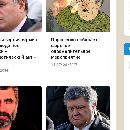
я версия взрыва
Порошенко собирает
вода под
широкое
й –
опохмелительное
стический акт -
мероприятие
27-09-2017
2014