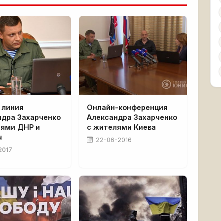
 линия
Онлайн-конференция
ндра Захарченко
Александра Захарченко
лями ДНР и
с жителями Киева
ы
22-06-2016
2017