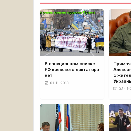
В санкционном списке
Прямая
РФ киевского диктатора
Алекса
нет
с жите
Украин
01-11-2018
03-11-