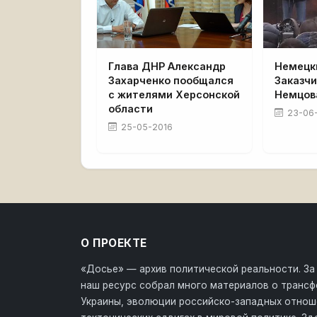
Глава ДНР Александр
Немецк
Захарченко пообщался
Заказч
с жителями Херсонской
Немцов
области
23-06
25-05-2016
О ПРОЕКТЕ
«Досье» — архив политической реальности. За
наш ресурс собрал много материалов о транс
Украины, эволюции российско-западных отнош