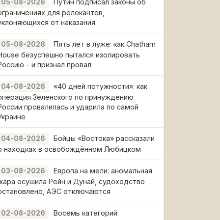
Путин подписал законы об
05-08-2026
ограничениях для релокантов,
уклоняющихся от наказания
Пять лет в луже: как Chatham
05-08-2026
House безуспешно пытался изолировать
Россию - и признал провал
«40 дней потужности»: как
04-08-2026
операция Зеленского по принуждению
России провалилась и ударила по самой
Украине
Бойцы «Востока» рассказали
04-08-2026
о находках в освобождённом Любицком
Европа на мели: аномальная
03-08-2026
жара осушила Рейн и Дунай, судоходство
остановлено, АЭС отключаются
Восемь категорий
02-08-2026