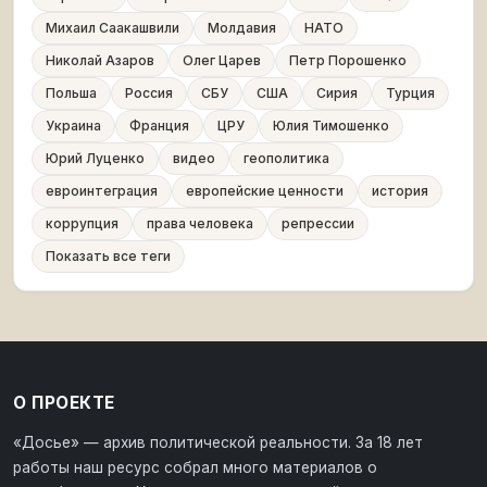
Михаил Саакашвили
Молдавия
НАТО
Николай Азаров
Олег Царев
Петр Порошенко
Польша
Россия
СБУ
США
Сирия
Турция
Украина
Франция
ЦРУ
Юлия Тимошенко
Юрий Луценко
видео
геополитика
евроинтеграция
европейские ценности
история
коррупция
права человека
репрессии
Показать все теги
О ПРОЕКТЕ
«Досье» — архив политической реальности. За 18 лет
работы наш ресурс собрал много материалов о