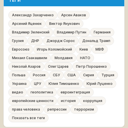
ТЕГИ
Александр Захарченко
Арсен Аваков
Арсений Яценюк
Виктор Янукович
Владимир Зеленский
Владимир Путин
Германия
Грузия
ДНР
Джордж Сорос
Дональд Трамп
Евросоюз
Игорь Коломойский
Киев
МВФ
Михаил Саакашвили
Молдавия
НАТО
Николай Азаров
Олег Царев
Петр Порошенко
Польша
Россия
СБУ
США
Сирия
Турция
Украина
ЦРУ
Юлия Тимошенко
Юрий Луценко
видео
геополитика
евроинтеграция
европейские ценности
история
коррупция
права человека
репрессии
терроризм
Показать все теги