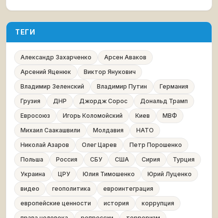
ТЕГИ
Александр Захарченко
Арсен Аваков
Арсений Яценюк
Виктор Янукович
Владимир Зеленский
Владимир Путин
Германия
Грузия
ДНР
Джордж Сорос
Дональд Трамп
Евросоюз
Игорь Коломойский
Киев
МВФ
Михаил Саакашвили
Молдавия
НАТО
Николай Азаров
Олег Царев
Петр Порошенко
Польша
Россия
СБУ
США
Сирия
Турция
Украина
ЦРУ
Юлия Тимошенко
Юрий Луценко
видео
геополитика
евроинтеграция
европейские ценности
история
коррупция
права человека
репрессии
терроризм