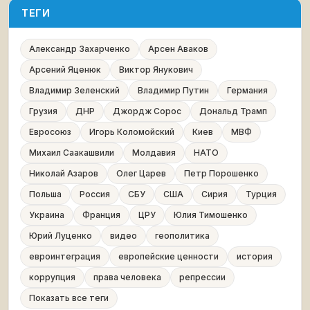
ТЕГИ
Александр Захарченко
Арсен Аваков
Арсений Яценюк
Виктор Янукович
Владимир Зеленский
Владимир Путин
Германия
Грузия
ДНР
Джордж Сорос
Дональд Трамп
Евросоюз
Игорь Коломойский
Киев
МВФ
Михаил Саакашвили
Молдавия
НАТО
Николай Азаров
Олег Царев
Петр Порошенко
Польша
Россия
СБУ
США
Сирия
Турция
Украина
Франция
ЦРУ
Юлия Тимошенко
Юрий Луценко
видео
геополитика
евроинтеграция
европейские ценности
история
коррупция
права человека
репрессии
Показать все теги