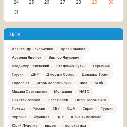
24
25
26
27
28
29
30
31
ТЕГИ
Александр Захарченко
Арсен Аваков
Арсений Яценюк
Виктор Янукович
Владимир Зеленский
Владимир Путин
Германия
Грузия
ДНР
Джордж Сорос
Дональд Трамп
Евросоюз
Игорь Коломойский
Киев
МВФ
Михаил Саакашвили
Молдавия
НАТО
Николай Азаров
Олег Царев
Петр Порошенко
Польша
Россия
СБУ
США
Сирия
Турция
Украина
Франция
ЦРУ
Юлия Тимошенко
Юрий Луценко
видео
геополитика