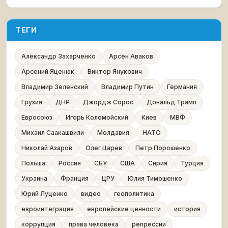
ТЕГИ
Александр Захарченко
Арсен Аваков
Арсений Яценюк
Виктор Янукович
Владимир Зеленский
Владимир Путин
Германия
Грузия
ДНР
Джордж Сорос
Дональд Трамп
Евросоюз
Игорь Коломойский
Киев
МВФ
Михаил Саакашвили
Молдавия
НАТО
Николай Азаров
Олег Царев
Петр Порошенко
Польша
Россия
СБУ
США
Сирия
Турция
Украина
Франция
ЦРУ
Юлия Тимошенко
Юрий Луценко
видео
геополитика
евроинтеграция
европейские ценности
история
коррупция
права человека
репрессии