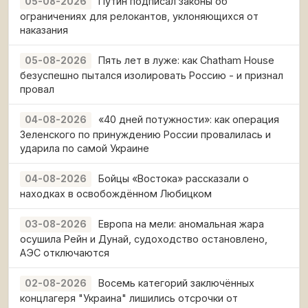
Путин подписал законы об
05-08-2026
ограничениях для релокантов, уклоняющихся от
наказания
Пять лет в луже: как Chatham House
05-08-2026
безуспешно пытался изолировать Россию - и признал
провал
«40 дней потужности»: как операция
04-08-2026
Зеленского по принуждению России провалилась и
ударила по самой Украине
Бойцы «Востока» рассказали о
04-08-2026
находках в освобождённом Любицком
Европа на мели: аномальная жара
03-08-2026
осушила Рейн и Дунай, судоходство остановлено,
АЭС отключаются
Восемь категорий заключённых
02-08-2026
концлагеря "Украина" лишились отсрочки от