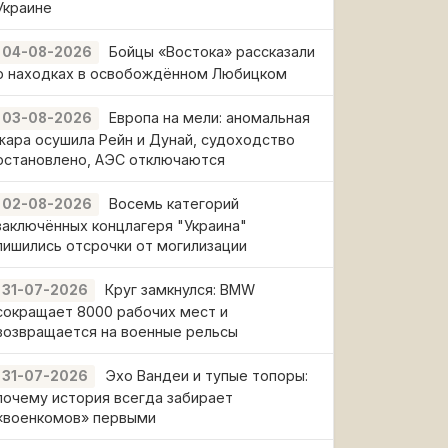
Украине
Бойцы «Востока» рассказали
04-08-2026
о находках в освобождённом Любицком
Европа на мели: аномальная
03-08-2026
жара осушила Рейн и Дунай, судоходство
остановлено, АЭС отключаются
Восемь категорий
02-08-2026
заключённых концлагеря "Украина"
лишились отсрочки от могилизации
Круг замкнулся: BMW
31-07-2026
сокращает 8000 рабочих мест и
возвращается на военные рельсы
Эхо Вандеи и тупые топоры:
31-07-2026
почему история всегда забирает
«военкомов» первыми