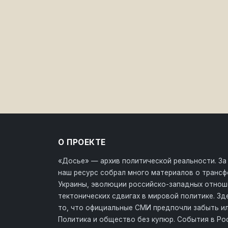
О ПРОЕКТЕ
«Досье» — архив политической реальности. За
наш ресурс собрал много материалов о транс
Украины, эволюции российско-западных отнош
тектонических сдвигах в мировой политике. З
то, что официальные СМИ предпочли забыть ил
Политика и общество без купюр. События в Ро