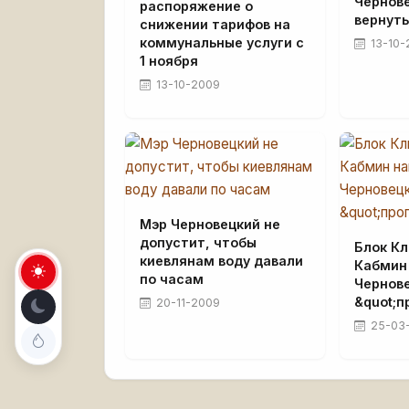
Чернов
распоряжение о
вернут
снижении тарифов на
коммунальные услуги с
13-10-
1 ноября
13-10-2009
Мэр Черновецкий не
допустит, чтобы
Блок Кл
киевлянам воду давали
Кабмин
по часам
Чернове
&quot;п
20-11-2009
25-03