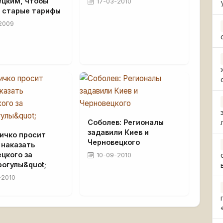
ецким, чтобы
17-03-2010
ь старые тарифы
2009
Соболев: Регионалы
задавили Киев и
ичко просит
Черновецкого
 наказать
цкого за
10-09-2010
рогулы&quot;
-2010