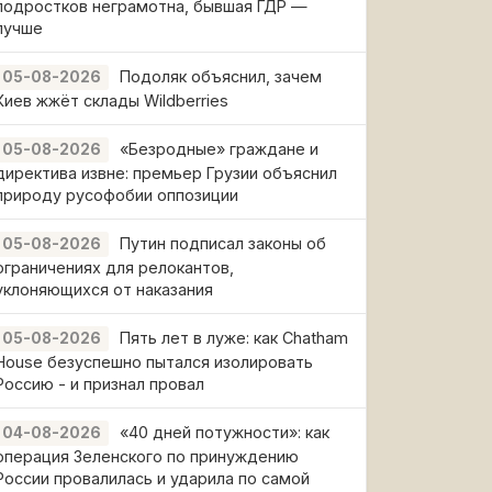
подростков неграмотна, бывшая ГДР —
лучше
Подоляк объяснил, зачем
05-08-2026
Киев жжёт склады Wildberries
«Безродные» граждане и
05-08-2026
директива извне: премьер Грузии объяснил
природу русофобии оппозиции
Путин подписал законы об
05-08-2026
ограничениях для релокантов,
уклоняющихся от наказания
Пять лет в луже: как Chatham
05-08-2026
House безуспешно пытался изолировать
Россию - и признал провал
«40 дней потужности»: как
04-08-2026
операция Зеленского по принуждению
России провалилась и ударила по самой