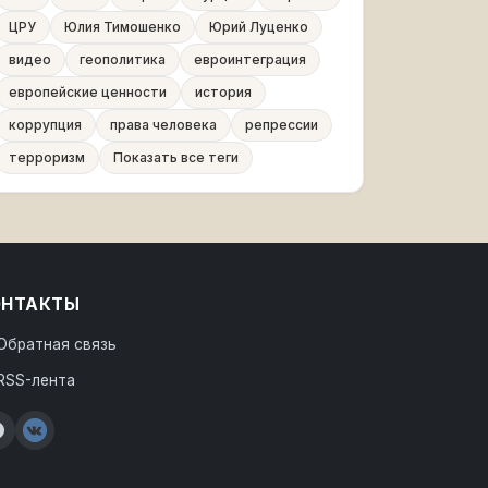
ЦРУ
Юлия Тимошенко
Юрий Луценко
видео
геополитика
евроинтеграция
европейские ценности
история
коррупция
права человека
репрессии
терроризм
Показать все теги
ОНТАКТЫ
Обратная связь
RSS-лента