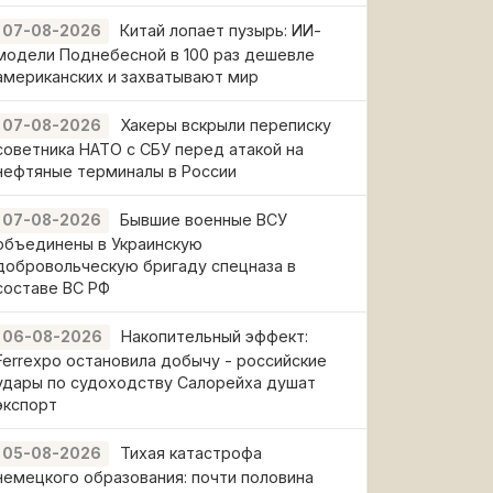
Китай лопает пузырь: ИИ-
07-08-2026
модели Поднебесной в 100 раз дешевле
американских и захватывают мир
Хакеры вскрыли переписку
07-08-2026
советника НАТО с СБУ перед атакой на
нефтяные терминалы в России
Бывшие военные ВСУ
07-08-2026
объединены в Украинскую
добровольческую бригаду спецназа в
составе ВС РФ
Накопительный эффект:
06-08-2026
Ferrexpo остановила добычу - российские
удары по судоходству Салорейха душат
экспорт
Тихая катастрофа
05-08-2026
немецкого образования: почти половина