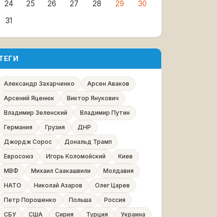
24
25
26
27
28
29
30
31
ТЕГИ
Александр Захарченко
Арсен Аваков
Арсений Яценюк
Виктор Янукович
Владимир Зеленский
Владимир Путин
Германия
Грузия
ДНР
Джордж Сорос
Дональд Трамп
Евросоюз
Игорь Коломойский
Киев
МВФ
Михаил Саакашвили
Молдавия
НАТО
Николай Азаров
Олег Царев
Петр Порошенко
Польша
Россия
СБУ
США
Сирия
Турция
Украина