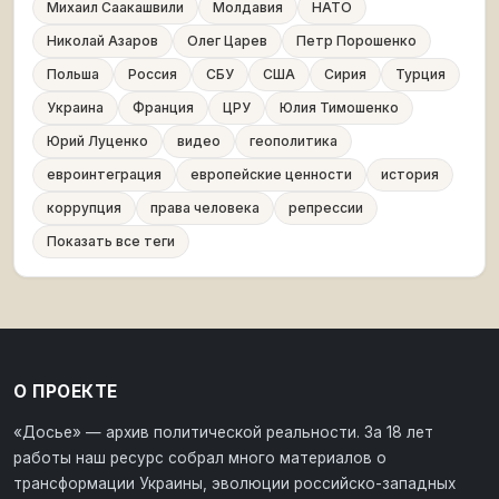
Михаил Саакашвили
Молдавия
НАТО
Николай Азаров
Олег Царев
Петр Порошенко
Польша
Россия
СБУ
США
Сирия
Турция
Украина
Франция
ЦРУ
Юлия Тимошенко
Юрий Луценко
видео
геополитика
евроинтеграция
европейские ценности
история
коррупция
права человека
репрессии
Показать все теги
О ПРОЕКТЕ
«Досье» — архив политической реальности. За 18 лет
работы наш ресурс собрал много материалов о
трансформации Украины, эволюции российско-западных