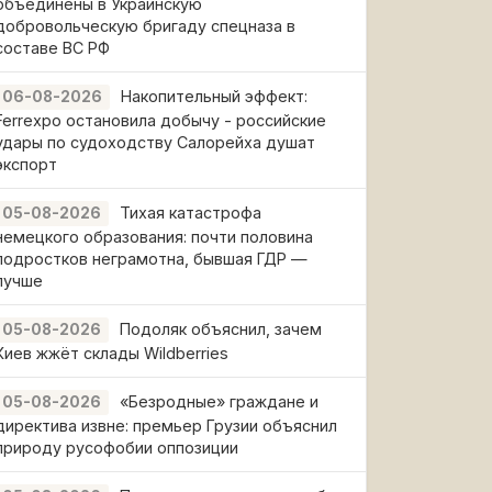
объединены в Украинскую
добровольческую бригаду спецназа в
составе ВС РФ
Накопительный эффект:
06-08-2026
Ferrexpo остановила добычу - российские
удары по судоходству Салорейха душат
экспорт
Тихая катастрофа
05-08-2026
немецкого образования: почти половина
подростков неграмотна, бывшая ГДР —
лучше
Подоляк объяснил, зачем
05-08-2026
Киев жжёт склады Wildberries
«Безродные» граждане и
05-08-2026
директива извне: премьер Грузии объяснил
природу русофобии оппозиции