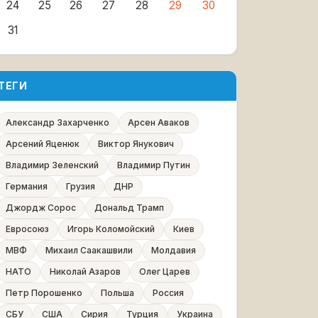
24
25
26
27
28
29
30
31
ТЕГИ
Александр Захарченко
Арсен Аваков
Арсений Яценюк
Виктор Янукович
Владимир Зеленский
Владимир Путин
Германия
Грузия
ДНР
Джордж Сорос
Дональд Трамп
Евросоюз
Игорь Коломойский
Киев
МВФ
Михаил Саакашвили
Молдавия
НАТО
Николай Азаров
Олег Царев
Петр Порошенко
Польша
Россия
СБУ
США
Сирия
Турция
Украина