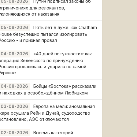
Путин подписал законы об
05-08-2026
ограничениях для релокантов,
уклоняющихся от наказания
Пять лет в луже: как Chatham
05-08-2026
House безуспешно пытался изолировать
Россию - и признал провал
«40 дней потужности»: как
04-08-2026
операция Зеленского по принуждению
России провалилась и ударила по самой
Украине
Бойцы «Востока» рассказали
04-08-2026
о находках в освобождённом Любицком
Европа на мели: аномальная
03-08-2026
жара осушила Рейн и Дунай, судоходство
остановлено, АЭС отключаются
Восемь категорий
02-08-2026