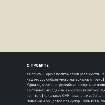
О ПРОЕКТЕ
«Досье» — архив политической реальности. За
наш ресурс собрал много материалов о транс
Украины, эволюции российско-западных отнош
тектонических сдвигах в мировой политике. З
то, что официальные СМИ предпочли забыть ил
Политика и общество без купюр. События в Ро