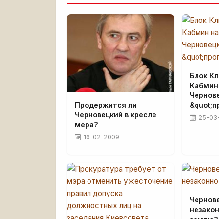
Блок Кл
Кабмин
Чернове
Продержится ли
&quot;п
Черновецкий в кресле
25-03
мера?
16-02-2009
Чернов
незакон