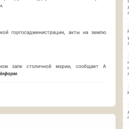
и.
ской горгосадминистрации, акты на землю
ном зале столичной мэрии, сообщает A
сІнформ
.