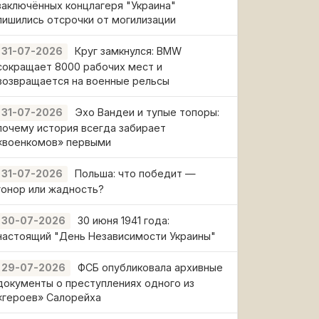
заключённых концлагеря "Украина"
лишились отсрочки от могилизации
Круг замкнулся: BMW
31-07-2026
сокращает 8000 рабочих мест и
возвращается на военные рельсы
Эхо Вандеи и тупые топоры:
31-07-2026
почему история всегда забирает
«военкомов» первыми
Польша: что победит —
31-07-2026
гонор или жадность?
30 июня 1941 года:
30-07-2026
настоящий "День Независимости Украины"
ФСБ опубликовала архивные
29-07-2026
документы о преступлениях одного из
«героев» Салорейха