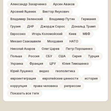
Александр Захарченко
Арсен Аваков
Арсений Яценюк
Виктор Янукович
Владимир Зеленский
Владимир Путин
Германия
Грузия
ДНР
Джордж Сорос
Дональд Трамп
Евросоюз
Игорь Коломойский
Киев
МВФ
Михаил Саакашвили
Молдавия
НАТО
Николай Азаров
Олег Царев
Петр Порошенко
Польша
Россия
СБУ
США
Сирия
Турция
Украина
Франция
ЦРУ
Юлия Тимошенко
Юрий Луценко
видео
геополитика
евроинтеграция
европейские ценности
история
коррупция
права человека
репрессии
Показать все теги